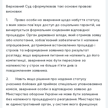
Верховний Суд сформулював такі основні правові
висновки:
1. Право особи на звернення щодо набуття статусу,
з яким закон пов’язує доступ до соціальних гарантій, не
вичерпується формальним існуванням відповідної
процедури. Орган державної влади, який отримав заяву
або клопотання, зобов’язаний забезпечити її належне
опрацювання, дотримання встановлених процедур і
строків та інформування заявника про результат
розгляду; якщо вирішення питання не належить до його
компетенції, звернення має бути переслане за
належністю у строк не більше п’яти днів із
повідомленням заявника.
2. Навіть якщо рішення про надання статусу
учасника бойових дій приймає спеціально уповноважена
комісія, звернення особи із відповідною заявою до
Міністерства оборони України не може бути залишене
без належного процедурного реагування. Міністерство
як адміністративний орган, у системі якого функціонує