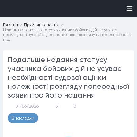
Головна
Прийнятi рiшення
Подальше надання статусу учасника бойових дій не усуває
необхідності судової оцінки належності розгляду попередньої заяви
про
Подальше надання статусу
учасника бойових дій не усуває
необхідності судової оцінки
належності розгляду попередньої
заяви про його надання
01/06/2026
151
0
В закладки