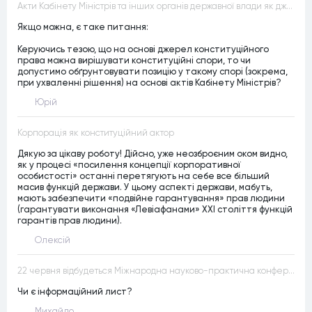
Акти Кабінету Міністрів та інших органів державної влади як джерела конституційного права
Якщо можна, є таке питання:
Керуючись тезою, що на основі джерел конституційного
права можна вирішувати конституційні спори, то чи
допустимо обґрунтовувати позицію у такому спорі (зокрема,
при ухваленні рішення) на основі актів Кабінету Міністрів?
Юрій
Корпорація як конституційний актор
Дякую за цікаву роботу! Дійсно, уже неозброєним оком видно,
як у процесі «посилення концепції корпоративної
особистості» останні перетягують на себе все більший
масив функцій держави. У цьому аспекті держави, мабуть,
мають забезпечити «подвійне гарантування» прав людини
(гарантувати виконання «Левіафанами» ХХІ століття функцій
гарантів прав людини).
Олексій
22 червня відбудеться Міжнародна науково-практична конференція “Конституційна демократія в умовах загроз територіальній цілісності та національній безпеці”
Чи є інформаційний лист?
Михайло