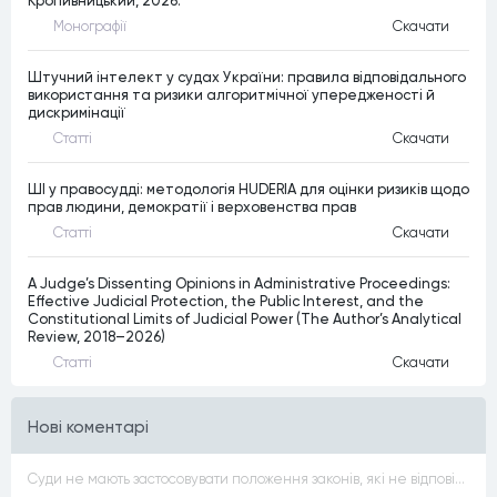
Кропивницький, 2026.
Монографiї
Скачати
Штучний інтелект у судах України: правила відповідального
використання та ризики алгоритмічної упередженості й
дискримінації
Статтi
Скачати
ШІ у правосудді: методологія HUDERIA для оцінки ризиків щодо
прав людини, демократії і верховенства прав
Статтi
Скачати
A Judge’s Dissenting Opinions in Administrative Proceedings:
Effective Judicial Protection, the Public Interest, and the
Constitutional Limits of Judicial Power (The Author’s Analytical
Review, 2018–2026)
Статтi
Скачати
Нові коментарі
Суди не мають застосовувати положення законів, які не відповідають Конституції, незалежно від того, чи визнавалися вони Конституційним Судом України неконституційними, тобто закони, що суперечать Конституції України не можуть застосовуватися навіть у випадках, коли вони є чинними