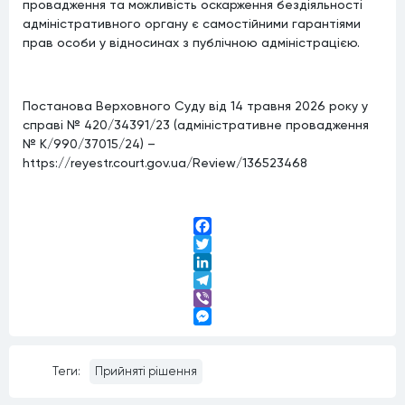
провадження та можливість оскарження бездіяльності
адміністративного органу є самостійними гарантіями
прав особи у відносинах з публічною адміністрацією.
Постанова Верховного Суду від 14 травня 2026 року у
справі № 420/34391/23 (адміністративне провадження
№ К/990/37015/24) –
https://reyestr.court.gov.ua/Review/136523468
Facebook
Twitter
LinkedIn
Telegram
Viber
Messenger
Теги:
Прийняті рішення