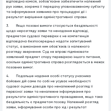
відповідна комісія, зобов’язане забезпечити належний
рух заяви, зокрема її передачу уповноваженому суб’єкту
та інформування заявника про процедурні дії і
результат вирішення адміністративної справи.
3. Якщо позовні вимоги стосуються бездіяльності
щодо нерозгляду заяви та ненадання відповіді,
предметом судової перевірки є не компетенція
відповідача безпосередньо надати запитуваний
статус, а виконання ним обов’язків із належного
розгляду звернення. Суд не вправі підмінювати
заявлений предмет спору перевіркою іншого питання,
оскільки адміністративна справа розглядається в межах
позовних вимог.
4. Подальше надання особі статусу учасника
бойових дій саме по собі не усуває необхідності
судової оцінки доводів про неналежний розгляд її
первісної заяви та неналежне інформування про
результати адміністративного провадження, якщо така
бездіяльність є предметом позову. Належний розгляд
заяви, інформування особи про хід і результат