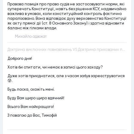
Правова позиція про право судів не застосовувати норми, які
суперечать Конституції, навіть без рішення КСУ, надзвичайно
важлива в умовах, коли конституційний контроль фактично
паралізовано. Вона відповідає духу верховенства Конституції
як акту прямої дії (ст. 8 Основного Закону) і здатна відновити
баланс між гілками влади.
Михайло адвокат
Доктрина виключних повноважень VS Доктрина прихованих повноважень
Доброго дня!
Хотів би спитати, чи немає в записі цього заходу?
Дуже хотів приєднатися, але з часом забув зареєструватися
😰.
Будь ласка, скажіть мені.
Буду Вам щиро щиро вдячний!
Всього Вам найкращого!
З повагою до Вас, Тимофій