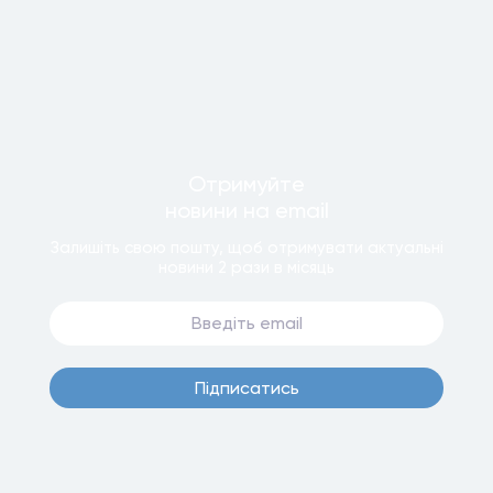
Отримуйте
новини
на email
Залишiть свою пошту, щоб отримувати актуальнi
новини
2 рази
в мiсяць
Пiдписатись