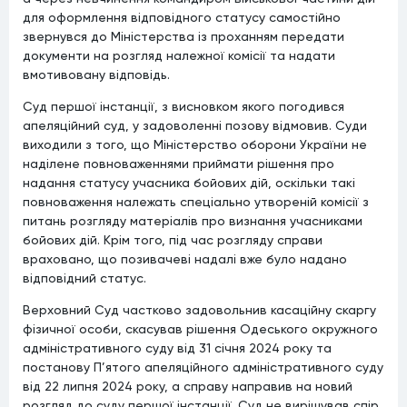
для оформлення відповідного статусу самостійно
звернувся до Міністерства із проханням передати
документи на розгляд належної комісії та надати
вмотивовану відповідь.
Суд першої інстанції, з висновком якого погодився
апеляційний суд, у задоволенні позову відмовив. Суди
виходили з того, що Міністерство оборони України не
наділене повноваженнями приймати рішення про
надання статусу учасника бойових дій, оскільки такі
повноваження належать спеціально утвореній комісії з
питань розгляду матеріалів про визнання учасниками
бойових дій. Крім того, під час розгляду справи
враховано, що позивачеві надалі вже було надано
відповідний статус.
Верховний Суд частково задовольнив касаційну скаргу
фізичної особи, скасував рішення Одеського окружного
адміністративного суду від 31 січня 2024 року та
постанову П’ятого апеляційного адміністративного суду
від 22 липня 2024 року, а справу направив на новий
розгляд до суду першої інстанції. Суд не вирішував спір