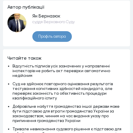
Автор публiкацiї
Ян Берназюк
суддя Верховного Суду
Профiль автора
Читайте також
Відсутність підписів усіх зазначених у направленні
інспекторів не робить акт перевірки автоматично
недійсним
Суд не здійснює повторного оцінювання результатів
тестування когнітивних здібностей кандидата, але
перевіряє законність та об’єктивність процедури
кваліфікаційного іспиту
Добровільне набуття громадянства іншої держави може
бути підставою для втрати громадянства України за
законодавством, чинним на час видання указу про
припинення громадянства України
Тривале невиконання судового рішення є підставою для