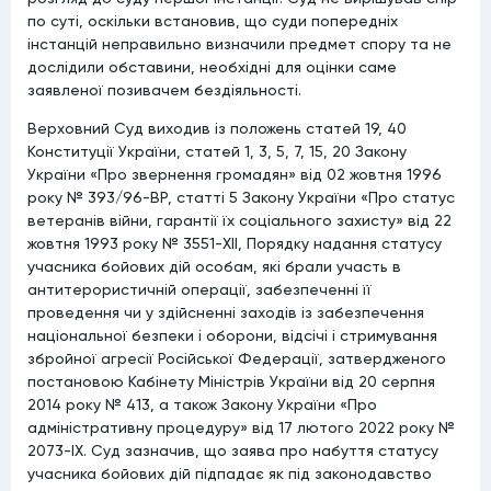
по суті, оскільки встановив, що суди попередніх
інстанцій неправильно визначили предмет спору та не
дослідили обставини, необхідні для оцінки саме
заявленої позивачем бездіяльності.
Верховний Суд виходив із положень статей 19, 40
Конституції України, статей 1, 3, 5, 7, 15, 20 Закону
України «Про звернення громадян» від 02 жовтня 1996
року № 393/96-ВР, статті 5 Закону України «Про статус
ветеранів війни, гарантії їх соціального захисту» від 22
жовтня 1993 року № 3551-XII, Порядку надання статусу
учасника бойових дій особам, які брали участь в
антитерористичній операції, забезпеченні її
проведення чи у здійсненні заходів із забезпечення
національної безпеки і оборони, відсічі і стримування
збройної агресії Російської Федерації, затвердженого
постановою Кабінету Міністрів України від 20 серпня
2014 року № 413, а також Закону України «Про
адміністративну процедуру» від 17 лютого 2022 року №
2073-IX. Суд зазначив, що заява про набуття статусу
учасника бойових дій підпадає як під законодавство