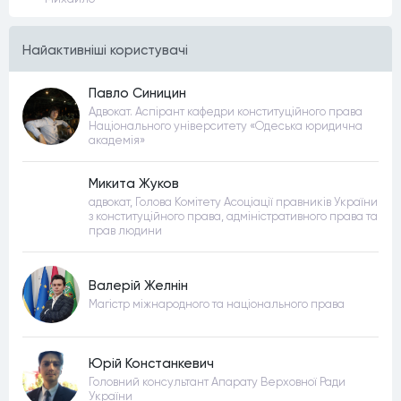
Найактивнiшi користувачi
Павло Синицин
Адвокат. Аспірант кафедри конституційного права
Національного університету «Одеська юридична
академія»
Микита Жуков
адвокат, Голова Комітету Асоціації правників України
з конституційного права, адміністративного права та
прав людини
Валерій Желнін
Магістр міжнародного та національного права
Юрій Констанкевич
Головний консультант Апарату Верховної Ради
України