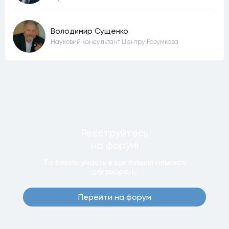
Володимир Сущенко
Науковий консультант Центру Разумкова
Реєструйтесь
на форумi
Та беріть участь в ще бiльшiй кiлькостi
обговорень
Перейти на форум