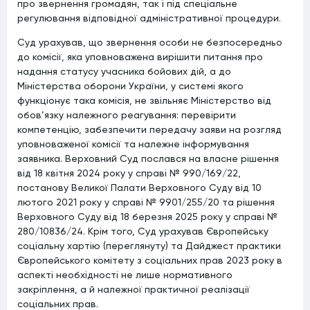
про звернення громадян, так і під спеціальне
регулювання відповідної адміністративної процедури.
Суд урахував, що звернення особи не безпосередньо
до комісії, яка уповноважена вирішити питання про
надання статусу учасника бойових дій, а до
Міністерства оборони України, у системі якого
функціонує така комісія, не звільняє Міністерство від
обов’язку належного реагування: перевірити
компетенцію, забезпечити передачу заяви на розгляд
уповноваженої комісії та належне інформування
заявника. Верховний Суд послався на власне рішення
від 18 квітня 2024 року у справі № 990/169/22,
постанову Великої Палати Верховного Суду від 10
лютого 2021 року у справі № 9901/255/20 та рішення
Верховного Суду від 18 березня 2025 року у справі №
280/10836/24. Крім того, Суд урахував Європейську
соціальну хартію (переглянуту) та Дайджест практики
Європейського комітету з соціальних прав 2023 року в
аспекті необхідності не лише нормативного
закріплення, а й належної практичної реалізації
соціальних прав.