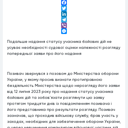
Facebook
Twitter
LinkedIn
Telegram
Viber
Messenger
Подальше надання статусу учасника бойових дій не
усуває необхідності судової оцінки належності розгляду
попередньої заяви про його надання
Позивач звернувся з позовом до Міністерства оборони
України, у якому просив визнати протиправною
бездіяльність Міністерства щодо нерозгляду його заяви
від 12 липня 2023 року про надання статусу учасника
бойових дій та зобов’язати розглянути цю заяву
протягом тридцяти днів із повідомленням позивача і
його представника про результати розгляду. Позивач
зазначав, що проходив військову службу, брав участь у
заходах, необхідних для забезпечення оборони України,
а через невчинення командиром військової частини дій