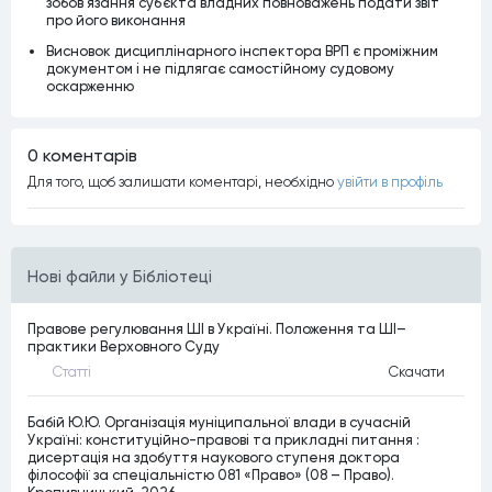
зобов’язання суб’єкта владних повноважень подати звіт
про його виконання
Висновок дисциплінарного інспектора ВРП є проміжним
документом і не підлягає самостійному судовому
оскарженню
0 коментарiв
Для того, щоб залишати коментарi, необхiдно
увiйти в профiль
Нові файли у Бібліотеці
Правове регулювання ШІ в Україні. Положення та ШІ–
практики Верховного Суду
Статтi
Скачати
Бабій Ю.Ю. Організація муніципальної влади в сучасній
Україні: конституційно-правові та прикладні питання :
дисертація на здобуття наукового ступеня доктора
філософії за спеціальністю 081 «Право» (08 – Право).