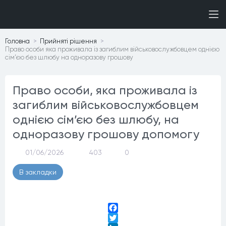
Головна
Прийнятi рiшення
Право особи яка проживала із загиблим військовослужбовцем однією
сім’єю без шлюбу на одноразову грошову
Право особи, яка проживала із
загиблим військовослужбовцем
однією сім’єю без шлюбу, на
одноразову грошову допомогу
01/06/2026
403
0
В закладки
Facebook