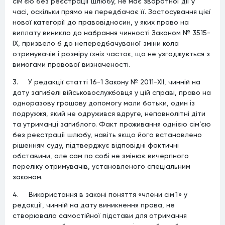
сім’єю без реєстрації шлюбу, не має зворотної дії у
часі, оскільки прямо не передбачає її. Застосування цієї
нової категорії до правовідносин, у яких право на
виплату виникло до набрання чинності Законом № 3515-
IX, призвело б до непередбачуваної зміни кола
отримувачів і розміру їхніх часток, що не узгоджується з
вимогами правової визначеності.
3. У редакції статті 16-1 Закону № 2011-XII, чинній на
дату загибелі військовослужбовця у цій справі, право на
одноразову грошову допомогу мали батьки, один із
подружжя, який не одружився вдруге, неповнолітні діти
та утриманці загиблого. Факт проживання однією сім’єю
без реєстрації шлюбу, навіть якщо його встановлено
рішенням суду, підтверджує відповідні фактичні
обставини, але сам по собі не змінює вичерпного
переліку отримувачів, установленого спеціальним
законом.
4. Використання в законі поняття «члени сім’ї» у
редакції, чинній на дату виникнення права, не
створювало самостійної підстави для отримання