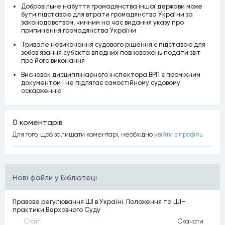
Добровільне набуття громадянства іншої держави може
бути підставою для втрати громадянства України за
законодавством, чинним на час видання указу про
припинення громадянства України
Тривале невиконання судового рішення є підставою для
зобов’язання суб’єкта владних повноважень подати звіт
про його виконання
Висновок дисциплінарного інспектора ВРП є проміжним
документом і не підлягає самостійному судовому
оскарженню
0 коментарiв
Для того, щоб залишати коментарi, необхiдно
увiйти в профiль
Нові файли у Бібліотеці
Правове регулювання ШІ в Україні. Положення та ШІ–
практики Верховного Суду
Статтi
Скачати