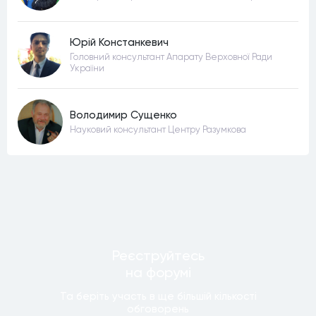
Юрій Констанкевич
Головний консультант Апарату Верховної Ради
України
Володимир Сущенко
Науковий консультант Центру Разумкова
Реєструйтесь
на форумi
Та беріть участь в ще бiльшiй кiлькостi
обговорень