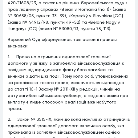
420/11608/23, а також на рішення Європейського суду з
прав людини у справах «Beian v. Romania (no. 1)» (заява
№ 30658/05, пункти 33–39), «Kopecký v. Slovakia» [GC]
(заява № 44912/98, пункти 49–52) та «Béláné Nagy v.
Hungary» [GC] (заява № 53080/13, пункти 75, 113).
Верховний Суд сформулював такі основні правові
висновки:
1. Право на отримання одноразової грошової
допомоги у зв’язку із загибеллю військовослужбовця є
похідним від юридичного факту його загибелі та
виникає з дати цієї події. Тому коло осіб, уповноважених
на реалізацію такого права, визначається відповідно
до статті 16-1 Закону № 2011-XII у редакції, чинній на
дату загибелі військовослужбовця, а подання заяви про
виплату є лише способом реалізації вже набутого
права.
2. Закон № 3515-IX, яким до кола можливих отримувачів
одноразової грошової допомоги включено особу, яка
проживала із загиблим військовослужбовцем однією