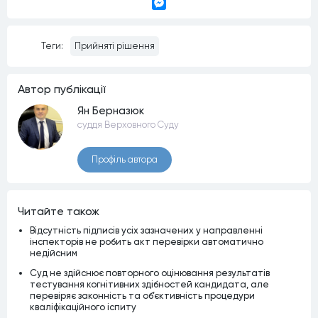
Viber
Messenger
Теги:
Прийняті рішення
Автор публiкацiї
Ян Берназюк
суддя Верховного Суду
Профiль автора
Читайте також
Відсутність підписів усіх зазначених у направленні
інспекторів не робить акт перевірки автоматично
недійсним
Суд не здійснює повторного оцінювання результатів
тестування когнітивних здібностей кандидата, але
перевіряє законність та об’єктивність процедури
кваліфікаційного іспиту