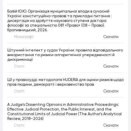
Бабій Ю.Ю. Організація муніципальної влади в сучасній
Україні: конституційно-правові та прикладні питання :
дисертація на здобуття наукового ступеня доктора
філософії за спеціальністю 081 «Право» (08 – Право).
Кропивницький, 2026.
Монографiї
Скачати
Штучний інтелект у судах України: правила відповідального
використання та ризики алгоритмічної упередженості й
дискримінації
Статтi
Скачати
ШІ у правосудді: методологія HUDERIA для оцінки ризиків щодо
прав людини, демократії і верховенства прав
Статтi
Скачати
A Judge’s Dissenting Opinions in Administrative Proceedings:
Effective Judicial Protection, the Public Interest, and the
Constitutional Limits of Judicial Power (The Author’s Analytical
Review, 2018–2026)
Статтi
Скачати