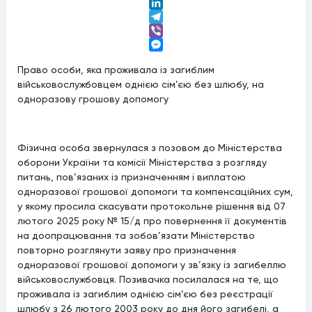
Twitter
LinkedIn
Telegram
Viber
Messenger
Право особи, яка проживала із загиблим
військовослужбовцем однією сім’єю без шлюбу, на
одноразову грошову допомогу
Фізична особа звернулася з позовом до Міністерства
оборони України та комісії Міністерства з розгляду
питань, пов’язаних із призначенням і виплатою
одноразової грошової допомоги та компенсаційних сум,
у якому просила скасувати протокольне рішення від 07
лютого 2025 року № 15/д про повернення її документів
на доопрацювання та зобов’язати Міністерство
повторно розглянути заяву про призначення
одноразової грошової допомоги у зв’язку із загибеллю
військовослужбовця. Позивачка посилалася на те, що
проживала із загиблим однією сім’єю без реєстрації
шлюбу з 26 лютого 2003 року до дня його загибелі, а