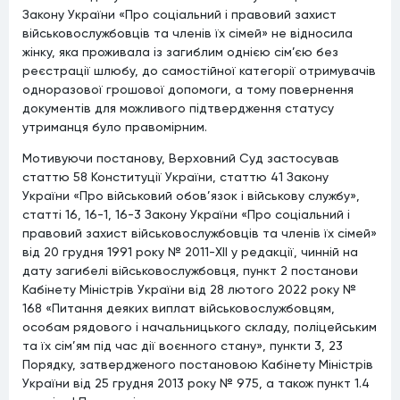
Закону України «Про соціальний і правовий захист
військовослужбовців та членів їх сімей» не відносила
жінку, яка проживала із загиблим однією сім’єю без
реєстрації шлюбу, до самостійної категорії отримувачів
одноразової грошової допомоги, а тому повернення
документів для можливого підтвердження статусу
утриманця було правомірним.
Мотивуючи постанову, Верховний Суд застосував
статтю 58 Конституції України, статтю 41 Закону
України «Про військовий обов’язок і військову службу»,
статті 16, 16-1, 16-3 Закону України «Про соціальний і
правовий захист військовослужбовців та членів їх сімей»
від 20 грудня 1991 року № 2011-XII у редакції, чинній на
дату загибелі військовослужбовця, пункт 2 постанови
Кабінету Міністрів України від 28 лютого 2022 року №
168 «Питання деяких виплат військовослужбовцям,
особам рядового і начальницького складу, поліцейським
та їх сім’ям під час дії воєнного стану», пункти 3, 23
Порядку, затвердженого постановою Кабінету Міністрів
України від 25 грудня 2013 року № 975, а також пункт 1.4