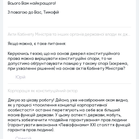
Всього Вам найкращого!
З повагою до Вас, Тимофій
Акти Кабінету Міністрів та інших органів державної влади як джерела конституційного права
Якщо можна, є таке питання:
Керуючись тезою, що на основі джерел конституційного
права можна вирішувати конституційні спори, то чи
допустимо обґрунтовувати позицію у такому спорі (зокрема,
при ухваленні рішення) на основі актів Кабінету Міністрів?
Юрій
Корпорація як конституційний актор
Дякую за цікаву роботу! Дійсно, уже неозброєним оком видно,
як у процесі «посилення концепції корпоративної
особистості» останні перетягують на себе все більший
масив функцій держави. У цьому аспекті держави, мабуть,
мають забезпечити «подвійне гарантування» прав людини
(гарантувати виконання «Левіафанами» ХХІ століття функцій
гарантів прав людини).
Олексій