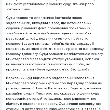
цей факт установлено рішенням суду, яке набрало
законної сили.
Суди першої та апеляційної інстанцій позов
задовольнили, виходячи з того, що встановлений
судовим рішенням факт проживання позивачки із
загиблим військовослужбовцем однією сім’єю без
реєстрації шлюбу, ведення спільного побуту та
наявності взаємних прав і обов’язків підтверджує її
належність до кола осіб, які мають право на одноразову
грошову допомогу. Суди вважали безпідставною вимогу
Міністерства підтвердити статус утриманця, оскільки
позивачка зверталася за виплатою як особа, яка
проживала із загиблим однією сім’єю без шлюбу.
Верховний Суд відмовив у задоволенні клопотання
Міністерства оборони України про передачу справи на
розгляд Великої Палати Верховного Суду, задовольнив
касаційну скаргу Міністерства, скасував рішення судів
попередніх інстанцій та ухвалив нове рішення – про
відмову в задоволенні позову. Суд дійшов висновку, що
станом на дату загибелі військовослужбовця стаття 16-1