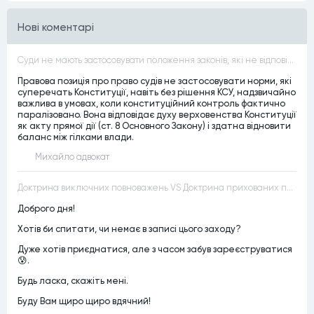
Нові коментарі
Суди не мають застосовувати положення законів, які не відповідають Конституції, незалежно від того, чи визнавалися вони Конституційним Судом України неконституційними, тобто закони, що суперечать Конституції України не можуть застосовуватися навіть у випадках, коли вони є чинними
Правова позиція про право судів не застосовувати норми, які
суперечать Конституції, навіть без рішення КСУ, надзвичайно
важлива в умовах, коли конституційний контроль фактично
паралізовано. Вона відповідає духу верховенства Конституції
як акту прямої дії (ст. 8 Основного Закону) і здатна відновити
баланс між гілками влади.
Михайло адвокат
Доктрина виключних повноважень VS Доктрина прихованих повноважень
Доброго дня!
Хотів би спитати, чи немає в записі цього заходу?
Дуже хотів приєднатися, але з часом забув зареєструватися
😰.
Будь ласка, скажіть мені.
Буду Вам щиро щиро вдячний!