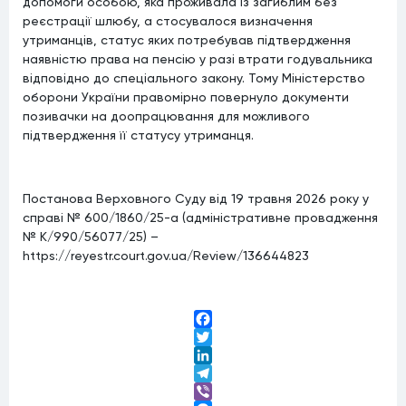
допомоги особою, яка проживала із загиблим без
реєстрації шлюбу, а стосувалося визначення
утриманців, статус яких потребував підтвердження
наявністю права на пенсію у разі втрати годувальника
відповідно до спеціального закону. Тому Міністерство
оборони України правомірно повернуло документи
позивачки на доопрацювання для можливого
підтвердження її статусу утриманця.
Постанова Верховного Суду від 19 травня 2026 року у
справі № 600/1860/25-а (адміністративне провадження
№ К/990/56077/25) –
https://reyestr.court.gov.ua/Review/136644823
Facebook
Twitter
LinkedIn
Telegram