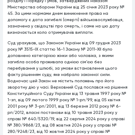
розділу I Порядку і умов, затверджених наказом
Міністерства оборони України від 25 січня 2023 року №
45. За цими нормами днем виникнення права на
допомогу є дата загибелі (смерті) військовослужбовця,
зазначена у свідоцтві про смерть, і саме на цю дату
визначається коло отримувачів виплати.
Суд урахував, що Законом України від 09 грудня 2023
року № 3515-IX статтю 16-1 Закону № 2011-XII було
доповнено категорією жінки або чоловіка, з якими
загибла особа проживала однією сім’єю без
перебування у шлюбі, за умови встановлення цього
факту рішенням суду, яке набрало законної сили.
Водночас цей Закон не містить положень про його
зворотну дію у часі. Верховний Суд послався на рішення
Конституційного Суду України від 13 травня 1997 року №
1-зп, від 09 лютого 1999 року № 1-рп/99, від 05 квітня
2001 року № 3-рп/2001, від 13 березня 2012 року № 6-
рп/2012, власні постанови від 10 травня 2023 року у
справі № 640/5320/19, від 22 серпня 2024 року у справі
№ 380/9868/23, від 08 жовтня 2024 року у справі №
280/9248/23, від 10 жовтня 2024 року у справі №