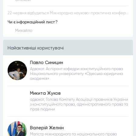
22 червня відбудеться Міжнародна науково-практична конференція “Конституційна демократія в умовах загроз територіальній цілісності та національній безпеці”
Чи є інформаційний лист?
Михайло
Найактивнiшi користувачi
Павло Синицин
Адвокат. Аспірант кафедри конституційного права
Національного університету «Одеська юридична
академія»
Микита Жуков
адвокат, Голова Комітету Асоціації правників України
з конституційного права, адміністративного права та
прав людини
Валерій Желнін
Магістр міжнародного та національного права