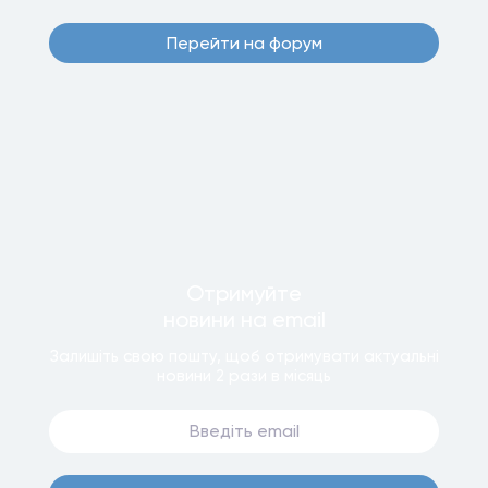
Перейти на форум
Отримуйте
новини
на email
Залишiть свою пошту, щоб отримувати актуальнi
новини
2 рази
в мiсяць