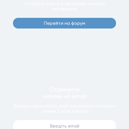
Та беріть участь в ще бiльшiй кiлькостi
обговорень
Перейти на форум
Отримуйте
новини
на email
Залишiть свою пошту, щоб отримувати актуальнi
новини
2 рази
в мiсяць