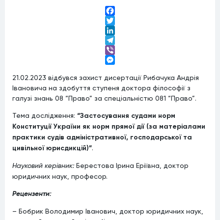
Facebook
Twitter
LinkedIn
Telegram
Viber
Messenger
21.02.2023 відбувся захист дисертації Рибачука Андрія
Івановича на здобуття ступеня доктора філософії з
галузі знань 08 “Право” за спеціальністю 081 “Право”.
Тема дослідження:
“Застосування судами норм
Конституції України як норм прямої дії (за матеріалами
практики судів адміністративної, господарської та
цивільної юрисдикцій)”
.
Науковий керівник:
Берестова Ірина Еріївна, доктор
юридичних наук, професор.
Рецензенти:
– Бобрик Володимир Іванович, доктор юридичних наук,