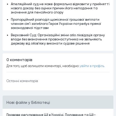
Апеляційний суд не може формально відмовити у прийнятті
нового доказу без оцінки причин його неподання та
значення для пенсійного спору
Пропорційний розподіл щомісячної грошової виплати
членам сім’ї загиблого Героя України потребує прямої
законодавчої підстави
Верховний Суд: Організаційні зміни або ліквідація органу
влади без визначення правонаступника не звільняють
державу від обов’язку виконати судове рішення
0 коментарiв
Для того, щоб залишати коментарi, необхiдно
увiйти в профiль
Останнi коментарiв
Нові файли у Бібліотеці
Правове регулювання ШІ в Україні. Положення та ШІ–