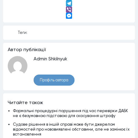
LinkedIn
Telegram
Viber
Messenger
Теги:
Автор публiкацiї
Admin Shkilnyuk
Профiль автора
Читайте також
Формальні процедурні порушення під час перевірки ДАБК
не є безумовною підставою для скасування штрафу
Судове рішення в іншій справі може бути джерелом
відомостей про нововиявлені обставини, але не замінює їх
встановлення