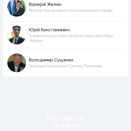
Валерій Желнін
Магістр міжнародного та національного права
Юрій Констанкевич
Головний консультант Апарату Верховної Ради
України
Володимир Сущенко
Науковий консультант Центру Разумкова
Реєструйтесь
на форумi