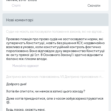
Статтi
Скачати
Нові коментарі
Суди не мають застосовувати положення законів, які не відповідають Конституції, незалежно від того, чи визнавалися вони Конституційним Судом України неконституційними, тобто закони, що суперечать Конституції України не можуть застосовуватися навіть у випадках, коли вони є чинними
Правова позиція про право судів не застосовувати норми, які
суперечать Конституції, навіть без рішення КСУ, надзвичайно
важлива в умовах, коли конституційний контроль фактично
паралізовано. Вона відповідає духу верховенства Конституції
як акту прямої дії (ст. 8 Основного Закону) і здатна відновити
баланс між гілками влади.
Михайло адвокат
Доктрина виключних повноважень VS Доктрина прихованих повноважень
Доброго дня!
Хотів би спитати, чи немає в записі цього заходу?
Дуже хотів приєднатися, але з часом забув зареєструватися
😰.
Будь ласка, скажіть мені.