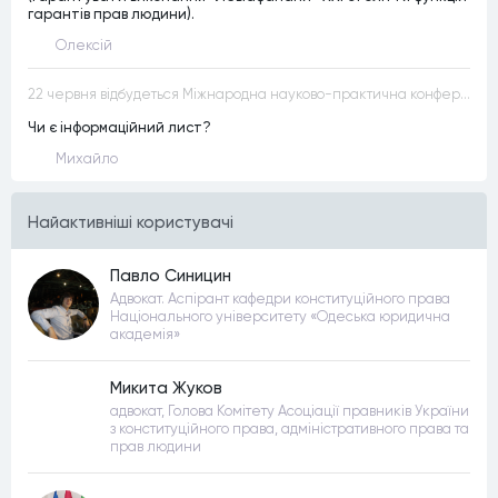
гарантів прав людини).
Олексій
22 червня відбудеться Міжнародна науково-практична конференція “Конституційна демократія в умовах загроз територіальній цілісності та національній безпеці”
Чи є інформаційний лист?
Михайло
Найактивнiшi користувачi
Павло Синицин
Адвокат. Аспірант кафедри конституційного права
Національного університету «Одеська юридична
академія»
Микита Жуков
адвокат, Голова Комітету Асоціації правників України
з конституційного права, адміністративного права та
прав людини