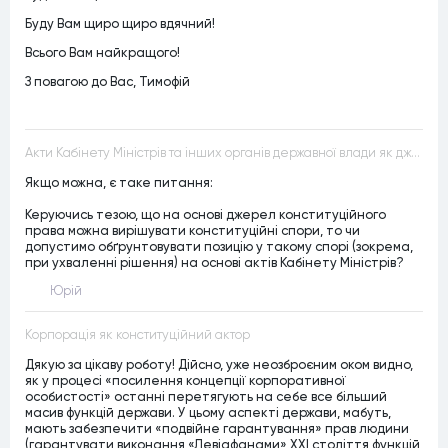
Буду Вам щиро щиро вдячний!
Всього Вам найкращого!
З повагою до Вас, Тимофій
Акти Кабінету Міністрів та інших органів державної влади як джерела конституційного права
Якщо можна, є таке питання:
Керуючись тезою, що на основі джерел конституційного
права можна вирішувати конституційні спори, то чи
допустимо обґрунтовувати позицію у такому спорі (зокрема,
при ухваленні рішення) на основі актів Кабінету Міністрів?
Юрій
Корпорація як конституційний актор
Дякую за цікаву роботу! Дійсно, уже неозброєним оком видно,
як у процесі «посилення концепції корпоративної
особистості» останні перетягують на себе все більший
масив функцій держави. У цьому аспекті держави, мабуть,
мають забезпечити «подвійне гарантування» прав людини
(гарантувати виконання «Левіафанами» ХХІ століття функцій