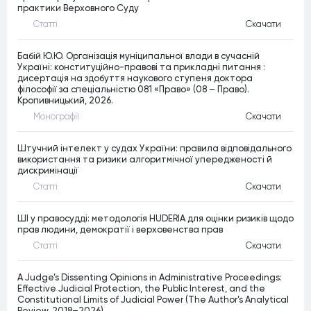
практики Верховного Суду
Статтi
Скачати
Бабій Ю.Ю. Організація муніципальної влади в сучасній
Україні: конституційно-правові та прикладні питання :
дисертація на здобуття наукового ступеня доктора
філософії за спеціальністю 081 «Право» (08 – Право).
Кропивницький, 2026.
Монографiї
Скачати
Штучний інтелект у судах України: правила відповідального
використання та ризики алгоритмічної упередженості й
дискримінації
Статтi
Скачати
ШІ у правосудді: методологія HUDERIA для оцінки ризиків щодо
прав людини, демократії і верховенства прав
Статтi
Скачати
A Judge’s Dissenting Opinions in Administrative Proceedings:
Effective Judicial Protection, the Public Interest, and the
Constitutional Limits of Judicial Power (The Author’s Analytical
Review, 2018–2026)