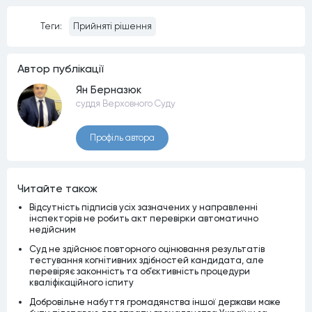
Теги:
Прийняті рішення
Автор публiкацiї
Ян Берназюк
суддя Верховного Суду
Профiль автора
Читайте також
Відсутність підписів усіх зазначених у направленні
інспекторів не робить акт перевірки автоматично
недійсним
Суд не здійснює повторного оцінювання результатів
тестування когнітивних здібностей кандидата, але
перевіряє законність та об’єктивність процедури
кваліфікаційного іспиту
Добровільне набуття громадянства іншої держави може