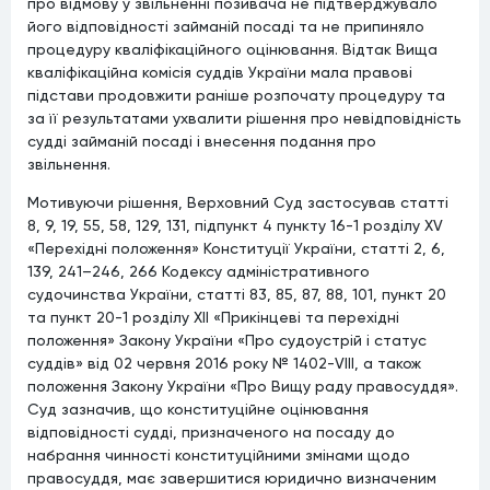
про відмову у звільненні позивача не підтверджувало
його відповідності займаній посаді та не припиняло
процедуру кваліфікаційного оцінювання. Відтак Вища
кваліфікаційна комісія суддів України мала правові
підстави продовжити раніше розпочату процедуру та
за її результатами ухвалити рішення про невідповідність
судді займаній посаді і внесення подання про
звільнення.
Мотивуючи рішення, Верховний Суд застосував статті
8, 9, 19, 55, 58, 129, 131, підпункт 4 пункту 16-1 розділу XV
«Перехідні положення» Конституції України, статті 2, 6,
139, 241–246, 266 Кодексу адміністративного
судочинства України, статті 83, 85, 87, 88, 101, пункт 20
та пункт 20-1 розділу XII «Прикінцеві та перехідні
положення» Закону України «Про судоустрій і статус
суддів» від 02 червня 2016 року № 1402-VIII, а також
положення Закону України «Про Вищу раду правосуддя».
Суд зазначив, що конституційне оцінювання
відповідності судді, призначеного на посаду до
набрання чинності конституційними змінами щодо
правосуддя, має завершитися юридично визначеним