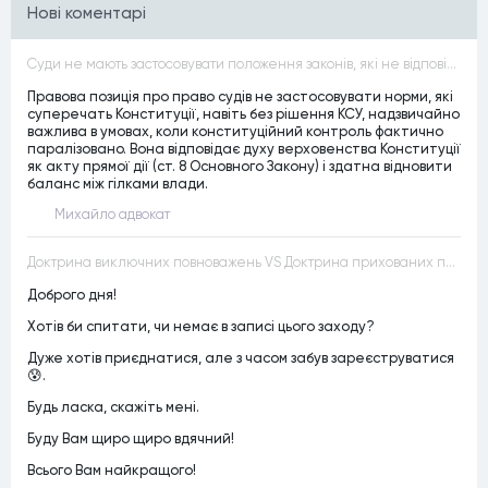
Нові коментарі
Суди не мають застосовувати положення законів, які не відповідають Конституції, незалежно від того, чи визнавалися вони Конституційним Судом України неконституційними, тобто закони, що суперечать Конституції України не можуть застосовуватися навіть у випадках, коли вони є чинними
Правова позиція про право судів не застосовувати норми, які
суперечать Конституції, навіть без рішення КСУ, надзвичайно
важлива в умовах, коли конституційний контроль фактично
паралізовано. Вона відповідає духу верховенства Конституції
як акту прямої дії (ст. 8 Основного Закону) і здатна відновити
баланс між гілками влади.
Михайло адвокат
Доктрина виключних повноважень VS Доктрина прихованих повноважень
Доброго дня!
Хотів би спитати, чи немає в записі цього заходу?
Дуже хотів приєднатися, але з часом забув зареєструватися
😰.
Будь ласка, скажіть мені.
Буду Вам щиро щиро вдячний!
Всього Вам найкращого!