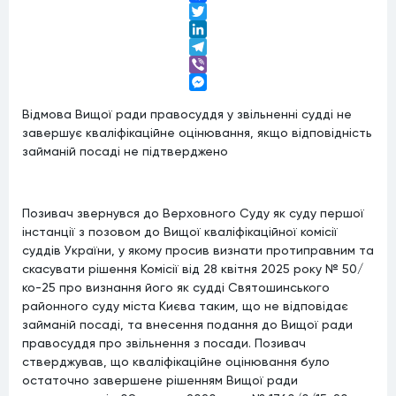
Facebook
Twitter
LinkedIn
Telegram
Viber
Messenger
Відмова Вищої ради правосуддя у звільненні судді не
завершує кваліфікаційне оцінювання, якщо відповідність
займаній посаді не підтверджено
Позивач звернувся до Верховного Суду як суду першої
інстанції з позовом до Вищої кваліфікаційної комісії
суддів України, у якому просив визнати протиправним та
скасувати рішення Комісії від 28 квітня 2025 року № 50/
ко-25 про визнання його як судді Святошинського
районного суду міста Києва таким, що не відповідає
займаній посаді, та внесення подання до Вищої ради
правосуддя про звільнення з посади. Позивач
стверджував, що кваліфікаційне оцінювання було
остаточно завершене рішенням Вищої ради