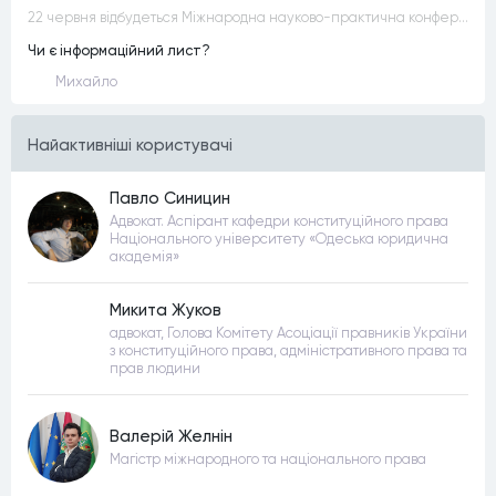
22 червня відбудеться Міжнародна науково-практична конференція “Конституційна демократія в умовах загроз територіальній цілісності та національній безпеці”
Чи є інформаційний лист?
Михайло
Найактивнiшi користувачi
Павло Синицин
Адвокат. Аспірант кафедри конституційного права
Національного університету «Одеська юридична
академія»
Микита Жуков
адвокат, Голова Комітету Асоціації правників України
з конституційного права, адміністративного права та
прав людини
Валерій Желнін
Магістр міжнародного та національного права