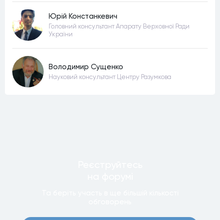
Юрій Констанкевич
Головний консультант Апарату Верховної Ради
України
Володимир Сущенко
Науковий консультант Центру Разумкова
Реєструйтесь
на форумi
Та беріть участь в ще бiльшiй кiлькостi
обговорень