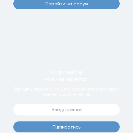
Перейти на форум
Отримуйте
новини
на email
Залишiть свою пошту, щоб отримувати актуальнi
новини
2 рази
в мiсяць
Пiдписатись