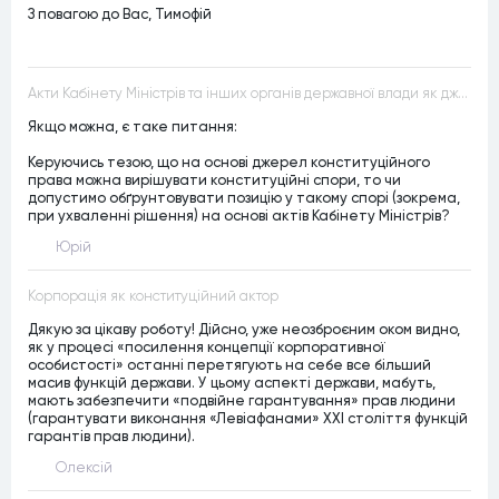
З повагою до Вас, Тимофій
Акти Кабінету Міністрів та інших органів державної влади як джерела конституційного права
Якщо можна, є таке питання:
Керуючись тезою, що на основі джерел конституційного
права можна вирішувати конституційні спори, то чи
допустимо обґрунтовувати позицію у такому спорі (зокрема,
при ухваленні рішення) на основі актів Кабінету Міністрів?
Юрій
Корпорація як конституційний актор
Дякую за цікаву роботу! Дійсно, уже неозброєним оком видно,
як у процесі «посилення концепції корпоративної
особистості» останні перетягують на себе все більший
масив функцій держави. У цьому аспекті держави, мабуть,
мають забезпечити «подвійне гарантування» прав людини
(гарантувати виконання «Левіафанами» ХХІ століття функцій
гарантів прав людини).
Олексій