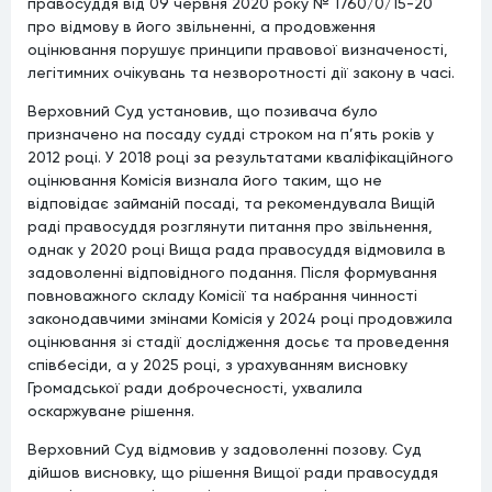
правосуддя від 09 червня 2020 року № 1760/0/15-20
про відмову в його звільненні, а продовження
оцінювання порушує принципи правової визначеності,
легітимних очікувань та незворотності дії закону в часі.
Верховний Суд установив, що позивача було
призначено на посаду судді строком на п’ять років у
2012 році. У 2018 році за результатами кваліфікаційного
оцінювання Комісія визнала його таким, що не
відповідає займаній посаді, та рекомендувала Вищій
раді правосуддя розглянути питання про звільнення,
однак у 2020 році Вища рада правосуддя відмовила в
задоволенні відповідного подання. Після формування
повноважного складу Комісії та набрання чинності
законодавчими змінами Комісія у 2024 році продовжила
оцінювання зі стадії дослідження досьє та проведення
співбесіди, а у 2025 році, з урахуванням висновку
Громадської ради доброчесності, ухвалила
оскаржуване рішення.
Верховний Суд відмовив у задоволенні позову. Суд
дійшов висновку, що рішення Вищої ради правосуддя