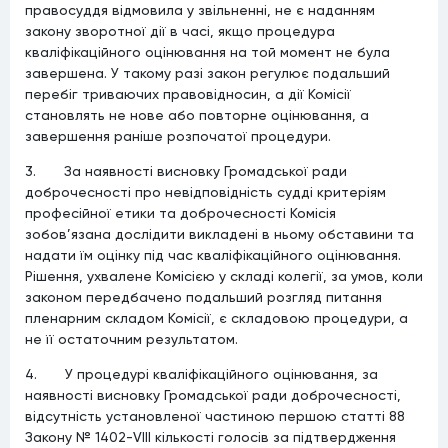
правосуддя відмовила у звільненні, не є наданням
закону зворотної дії в часі, якщо процедура
кваліфікаційного оцінювання на той момент не була
завершена. У такому разі закон регулює подальший
перебіг триваючих правовідносин, а дії Комісії
становлять не нове або повторне оцінювання, а
завершення раніше розпочатої процедури.
3. За наявності висновку Громадської ради
доброчесності про невідповідність судді критеріям
професійної етики та доброчесності Комісія
зобов’язана дослідити викладені в ньому обставини та
надати їм оцінку під час кваліфікаційного оцінювання.
Рішення, ухвалене Комісією у складі колегії, за умов, коли
законом передбачено подальший розгляд питання
пленарним складом Комісії, є складовою процедури, а
не її остаточним результатом.
4. У процедурі кваліфікаційного оцінювання, за
наявності висновку Громадської ради доброчесності,
відсутність установленої частиною першою статті 88
Закону № 1402-VIII кількості голосів за підтвердження