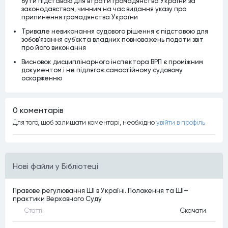
бути підставою для втрати громадянства України за
законодавством, чинним на час видання указу про
припинення громадянства України
Тривале невиконання судового рішення є підставою для
зобов’язання суб’єкта владних повноважень подати звіт
про його виконання
Висновок дисциплінарного інспектора ВРП є проміжним
документом і не підлягає самостійному судовому
оскарженню
0 коментарiв
Для того, щоб залишати коментарi, необхiдно
увiйти в профiль
Нові файли у Бібліотеці
Правове регулювання ШІ в Україні. Положення та ШІ–
практики Верховного Суду
Статтi
Скачати