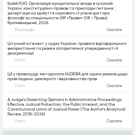
Бабій Ю.Ю. Організація муніципальної влади в сучасній
Україні: конституційно-правові та прикладні питання :
дисертація на здобуття наукового ступеня доктора
філософії за спеціальністю 081 «Право» (08 – Право).
Кропивницький, 2026.
Монографiї
Скачати
Штучний інтелект у судах України: правила відповідального
використання та ризики алгоритмічної упередженості й
дискримінації
Статтi
Скачати
ШІ у правосудді: методологія HUDERIA для оцінки ризиків щодо
прав людини, демократії і верховенства прав
Статтi
Скачати
A Judge’s Dissenting Opinions in Administrative Proceedings:
Effective Judicial Protection, the Public Interest, and the
Constitutional Limits of Judicial Power (The Author’s Analytical
Review, 2018–2026)
Статтi
Скачати