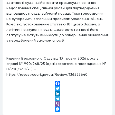
здатності судді здійснювати правосуддя означає
недосягнення спеціальної умови для підтвердження
відповідності судді займаній посаді. Таке голосування
не суперечить загальним правилам ухвалення рішень
Комісією, установленим статтею 101 цього Закону, а
легітимні очікування судді щодо остаточності його
статусу не можуть виникнути до завершення оцінювання
у передбачений законом спосіб.
Рішення Верховного Суду від 13 травня 2026 року у
справі № 990/268/25 (адміністративне провадження №
П/990/268/25) –
https://reyestr.court.gov.ua/Review/136523640
Facebook
Twitter
LinkedIn
Telegram
Viber
Messenger