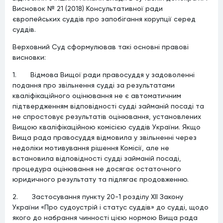
Висновок № 21 (2018) Консультативної ради
європейських суддів про запобігання корупції серед
суддів.
Верховний Суд сформулював такі основні правові
висновки:
1. Відмова Вищої ради правосуддя у задоволенні
подання про звільнення судді за результатами
кваліфікаційного оцінювання не є автоматичним
підтвердженням відповідності судді займаній посаді та
не спростовує результатів оцінювання, установлених
Вищою кваліфікаційною комісією суддів України. Якщо
Вища рада правосуддя відмовила у звільненні через
недоліки мотивування рішення Комісії, але не
встановила відповідності судді займаній посаді,
процедура оцінювання не досягає остаточного
юридичного результату та підлягає продовженню.
2. Застосування пункту 20-1 розділу XII Закону
України «Про судоустрій і статус суддів» до судді, щодо
якого до набрання чинності цією нормою Вища рада