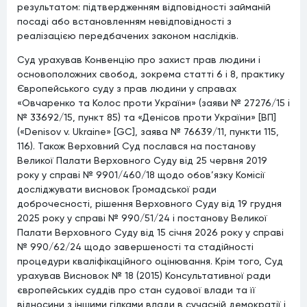
результатом: підтвердженням відповідності займаній
посаді або встановленням невідповідності з
реалізацією передбачених законом наслідків.
Суд урахував Конвенцію про захист прав людини і
основоположних свобод, зокрема статті 6 і 8, практику
Європейського суду з прав людини у справах
«Овчаренко та Колос проти України» (заяви № 27276/15 і
№ 33692/15, пункт 85) та «Денісов проти України» [ВП]
(«Denisov v. Ukraine» [GC], заява № 76639/11, пункти 115,
116). Також Верховний Суд послався на постанову
Великої Палати Верховного Суду від 25 червня 2019
року у справі № 9901/460/18 щодо обов’язку Комісії
досліджувати висновок Громадської ради
доброчесності, рішення Верховного Суду від 19 грудня
2025 року у справі № 990/51/24 і постанову Великої
Палати Верховного Суду від 15 січня 2026 року у справі
№ 990/62/24 щодо завершеності та стадійності
процедури кваліфікаційного оцінювання. Крім того, Суд
урахував Висновок № 18 (2015) Консультативної ради
європейських суддів про стан судової влади та її
відносини з іншими гілками влади в сучасній демократії і