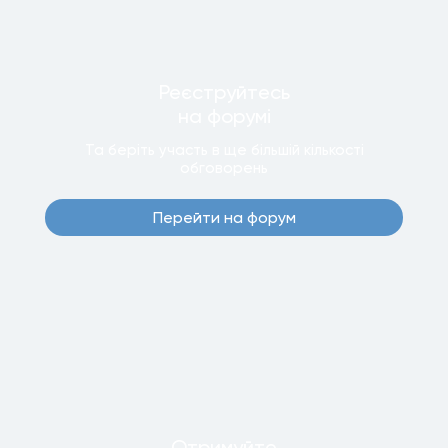
Реєструйтесь
на форумi
Та беріть участь в ще бiльшiй кiлькостi
обговорень
Перейти на форум
Отримуйте