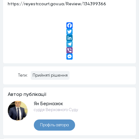
https://reyestr.court.gov.ua/Review/134399366
Facebook
Twitter
LinkedIn
Telegram
Viber
Messenger
Теги:
Прийняті рішення
Автор публiкацiї
Ян Берназюк
суддя Верховного Суду
Профiль автора