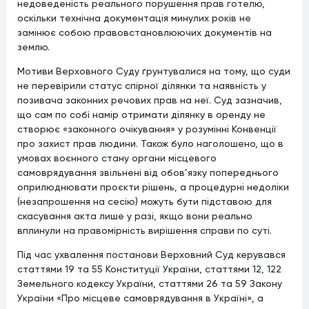
недоведеність реального порушення прав готелю,
оскільки технічна документація минулих років не
замінює собою правовстановлюючих документів на
землю.
Мотиви Верховного Суду ґрунтувалися на тому, що суди
не перевірили статус спірної ділянки та наявність у
позивача законних речових прав на неї. Суд зазначив,
що сам по собі намір отримати ділянку в оренду не
створює «законного очікування» у розумінні Конвенції
про захист прав людини. Також було наголошено, що в
умовах воєнного стану органи місцевого
самоврядування звільнені від обов’язку попереднього
оприлюднювати проєкти рішень, а процедурні недоліки
(незапрошення на сесію) можуть бути підставою для
скасування акта лише у разі, якщо вони реально
вплинули на правомірність вирішення справи по суті.
Під час ухвалення постанови Верховний Суд керувався
статтями 19 та 55 Конституції України, статтями 12, 122
Земельного кодексу України, статтями 26 та 59 Закону
України «Про місцеве самоврядування в Україні», а