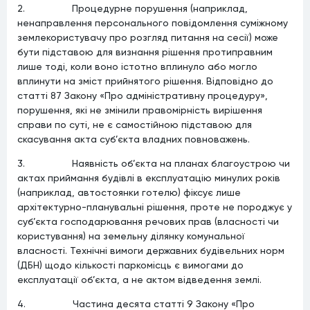
2. Процедурне порушення (наприклад,
ненаправлення персонального повідомлення суміжному
землекористувачу про розгляд питання на сесії) може
бути підставою для визнання рішення протиправним
лише тоді, коли воно істотно вплинуло або могло
вплинути на зміст прийнятого рішення. Відповідно до
статті 87 Закону «Про адміністративну процедуру»,
порушення, які не змінили правомірність вирішення
справи по суті, не є самостійною підставою для
скасування акта суб’єкта владних повноважень.
3. Наявність об’єкта на планах благоустрою чи
актах приймання будівлі в експлуатацію минулих років
(наприклад, автостоянки готелю) фіксує лише
архітектурно-планувальні рішення, проте не породжує у
суб’єкта господарювання речових прав (власності чи
користування) на земельну ділянку комунальної
власності. Технічні вимоги державних будівельних норм
(ДБН) щодо кількості паркомісць є вимогами до
експлуатації об’єкта, а не актом відведення землі.
4. Частина десята статті 9 Закону «Про