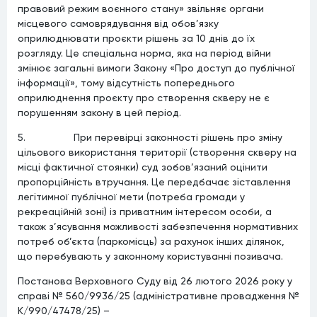
правовий режим воєнного стану» звільняє органи
місцевого самоврядування від обов’язку
оприлюднювати проєкти рішень за 10 днів до їх
розгляду. Це спеціальна норма, яка на період війни
змінює загальні вимоги Закону «Про доступ до публічної
інформації», тому відсутність попереднього
оприлюднення проєкту про створення скверу не є
порушенням закону в цей період.
5. При перевірці законності рішень про зміну
цільового використання території (створення скверу на
місці фактичної стоянки) суд зобов’язаний оцінити
пропорційність втручання. Це передбачає зіставлення
легітимної публічної мети (потреба громади у
рекреаційній зоні) із приватним інтересом особи, а
також з’ясування можливості забезпечення нормативних
потреб об’єкта (паркомісць) за рахунок інших ділянок,
що перебувають у законному користуванні позивача.
Постанова Верховного Суду від 26 лютого 2026 року у
справі № 560/9936/25 (адміністративне провадження №
К/990/47478/25) –