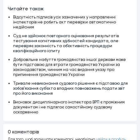
Читайте також
Відсутність підписів усіх зазначених у направленні
інспекторів не робить акт перевірки автоматично
недійсним
Суд не здійснює повторного оцінювання результатів
тестування когнітивних здібностей кандидата, але
перевіряє законність та об’єктивність процедури
кваліфікаційного іспиту
Добровільне набуття громадянства іншої держави може
бути підставою для втрати громадянства України за
законодавством, чинним на час видання указу про
припинення громадянства України
Тривале невиконання судового рішення є підставою для
зобов’язання суб’єкта владних повноважень подати звіт
про його виконання
Висновок дисциплінарного інспектора ВРП є проміжним
документом і не підлягає самостійному судовому
оскарженню
0 коментарiв
Для того, щоб залишати коментарi, необхiдно
увiйти в профiль