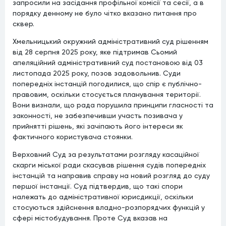
запросили на засідання профільної комісії та сесії, а в
порядку денному не було чітко вказано питання про
сквер.
Хмельницький окружний адміністративний суд рішенням
від 28 серпня 2025 року, яке підтримав Сьомий
апеляційний адміністративний суд постановою від 03
листопада 2025 року, позов задовольнив. Суди
попередніх інстанцій погодилися, що спір є публічно-
правовим, оскільки стосується планування території.
Вони визнали, що рада порушила принципи гласності та
законності, не забезпечивши участь позивача у
прийнятті рішень, які зачіпають його інтереси як
фактичного користувача стоянки.
Верховний Суд за результатами розгляду касаційної
скарги міської ради скасував рішення судів попередніх
інстанцій та направив справу на новий розгляд до суду
першої інстанції. Суд підтвердив, що такі спори
належать до адміністративної юрисдикції, оскільки
стосуються здійснення владно-розпорядчих функцій у
сфері містобудування. Проте Суд вказав на