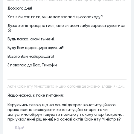
Доброго дня!
Хотів би спитати, чи немає в записі цього заходу?
Дуже хотів приєднатися, але з часом забув зареєструватися
😰.
Будь ласка, скажіть мені.
Буду Вам щиро щиро вдячний!
Всього Вам найкращого!
З повагою до Вас, Тимофій
Акти Кабінету Міністрів та інших органів державної влади як джерела конституційного права
Якщо можна, є таке питання:
Керуючись тезою, що на основі джерел конституційного
права можна вирішувати конституційні спори, то чи
допустимо обґрунтовувати позицію у такому спорі (зокрема,
при ухваленні рішення) на основі актів Кабінету Міністрів?
Юрій