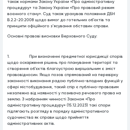
також нормами Закону України «Про адміністративну
процедуру» та Закону України «Про правовий режим
воєнного стану». Суд також урахував положення ДБН
В.2.2-20:2008 щодо вимог до готельних об’єктів та
принципи офіційного з’ясування обставин справи.
Основні правові висновки Верховного Суду:
1. При визначенні предметної юрисдикції спорів
щодо оскарження рішень про планування території та
створення об’єктів благоустрою вирішальним є зміст
правовідносин. Якщо позов спрямований на перевірку
законності виконання радою публічно-владних функцій у
сфері містобудування, такий спір є публічно-правовим
незалежно від наявності у позивача речового права на
землю. З набранням чинності Законом «Про
адміністративну процедуру» (15.12.2023) такі спори
підлягають розгляду в порядку адміністративного
судочинства як справи щодо прийняття
адміністративних актів.