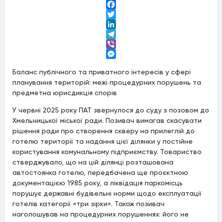
Facebook
Twitter
LinkedIn
Telegram
Viber
Messenger
Баланс публічного та приватного інтересів у сфері
планування територій: межі процедурних порушень та
предметна юрисдикція спорів
У червні 2025 року ПАТ звернулося до суду з позовом до
Хмельницької міської ради. Позивач вимагав скасувати
рішення ради про створення скверу на прилеглій до
готелю території та надання цієї ділянки у постійне
користування комунальному підприємству. Товариство
стверджувало, що на цій ділянці розташована
автостоянка готелю, передбачена ще проєктною
документацією 1985 року, а ліквідація паркомісць
порушує державні будівельні норми щодо експлуатації
готелів категорії «три зірки». Також позивач
наголошував на процедурних порушеннях: його не