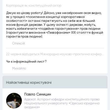
Корпорація як конституційний актор
Дякую за цікаву роботу! Дійсно, уже неозброєним оком видно,
як у процесі «посилення концепції корпоративної
особистості» останні перетягують на себе все більший
масив функцій держави. У цьому аспекті держави, мабуть,
мають забезпечити «подвійне гарантування» прав людини
(гарантувати виконання «Левіафанами» ХХІ століття функцій
гарантів прав людини).
Олексій
22 червня відбудеться Міжнародна науково-практична конференція “Конституційна демократія в умовах загроз територіальній цілісності та національній безпеці”
Чи є інформаційний лист?
Михайло
Найактивнiшi користувачi
Павло Синицин
Адвокат. Аспірант кафедри конституційного права
Національного університету «Одеська юридична
академія»