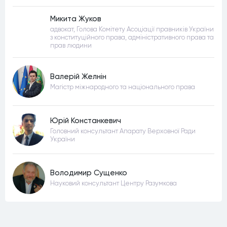
Микита Жуков
адвокат, Голова Комітету Асоціації правників України
з конституційного права, адміністративного права та
прав людини
Валерій Желнін
Магістр міжнародного та національного права
Юрій Констанкевич
Головний консультант Апарату Верховної Ради
України
Володимир Сущенко
Науковий консультант Центру Разумкова