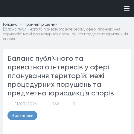
Головна
Прийнятi рiшення
Баланс публічного та приватного інтересів у сфері планування
територій: межі процедурних порушень та предметна юрисдикція
спорів
Баланс публічного та
приватного інтересів у сфері
планування територій: межі
процедурних порушень та
предметна юрисдикція спорів
11/03/2026
262
0
В закладки