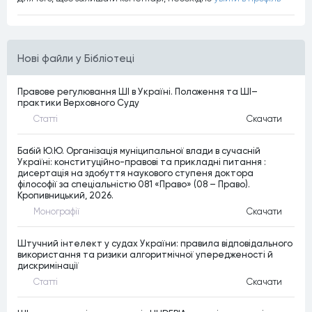
Нові файли у Бібліотеці
Правове регулювання ШІ в Україні. Положення та ШІ–
практики Верховного Суду
Статтi
Скачати
Бабій Ю.Ю. Організація муніципальної влади в сучасній
Україні: конституційно-правові та прикладні питання :
дисертація на здобуття наукового ступеня доктора
філософії за спеціальністю 081 «Право» (08 – Право).
Кропивницький, 2026.
Монографiї
Скачати
Штучний інтелект у судах України: правила відповідального
використання та ризики алгоритмічної упередженості й
дискримінації
Статтi
Скачати