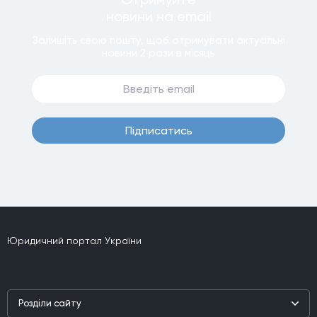
новини
на email
Залишiть свою пошту, щоб отримувати актуальнi
новини
2 рази
в мiсяць
Пiдписатись
Юридичний портал України
Роздiли сайту