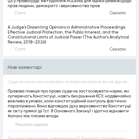
ШІ у правосудді: методологія HUDERIA для оцінки ризиків щодо
прав людини, демократії і верховенства прав
Статтi
Скачати
A Judge’s Dissenting Opinions in Administrative Proceedings:
Effective Judicial Protection, the Public Interest, and the
Constitutional Limits of Judicial Power (The Author’s Analytical
Review, 2018–2026)
Статтi
Скачати
Нові коментарі
Суди не мають застосовувати положення законів, які не відповідають Конституції, незалежно від того, чи визнавалися вони Конституційним Судом України неконституційними, тобто закони, що суперечать Конституції України не можуть застосовуватися навіть у випадках, коли вони є чинними
Правова позиція про право судів не застосовувати норми, які
суперечать Конституції, навіть без рішення КСУ, надзвичайно
важлива в умовах, коли конституційний контроль фактично
паралізовано. Вона відповідає духу верховенства Конституції
як акту прямої дії (ст. 8 Основного Закону) і здатна відновити
баланс між гілками влади.
Михайло адвокат
Доктрина виключних повноважень VS Доктрина прихованих повноважень