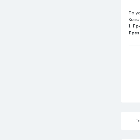
По ук
Конс
1. П
През
Те