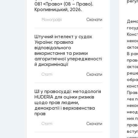
регу
081 «Право» (08 – Право).
Кропивницький, 2026.
Монографiї
Скачати
Демо
госу
Конс
Штучний інтелект у судах
неко
України: правила
актов
відповідального
використання та ризики
В ра
алгоритмічної упередженості
прав
й дискримінації
акто
реше
Статтi
Скачати
обра
конс
ШІ у правосудді: методологія
Прав
HUDERIA для оцінки ризиків
«ex 
щодо прав людини,
неко
демократії і верховенства
неод
прав
них 
Статтi
Скачати
прав
всту
неко