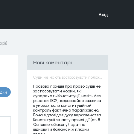
Вхiд
рії)
Нові коментарі
Суди не мають застосовувати положення законів, які не відповідають Конституції, незалежно від того, чи визнавалися вони Конституційним Судом України неконституційними, тобто закони, що суперечать Конституції України не можуть застосовуватися навіть у випадках, коли вони є чинними
Правова позиція про право судів не
застосовувати норми, які
адки
суперечать Конституції, навіть без
рішення КСУ, надзвичайно важлива
в умовах, коли конституційний
контроль фактично паралізовано.
Вона відповідає духу верховенства
Конституції як акту прямої дії (ст. 8
Основного Закону) і здатна
відновити баланс між гілками