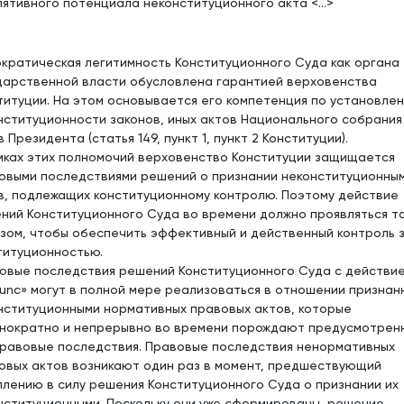
лятивного потенциала неконституционного акта <...>
кратическая легитимность Конституционного Суда как органа
дарственной власти обусловлена ​​гарантией верховенства
титуции. На этом основывается его компетенция по установле
нституционности законов, иных актов Национального собрания
 Президента (статья 149, пункт 1, пункт 2 Конституции).
мках этих полномочий верховенство Конституции защищается
овыми последствиями решений о признании неконституционны
в, подлежащих конституционному контролю. Поэтому действие
ний Конституционного Суда во времени должно проявляться т
зом, чтобы обеспечить эффективный и действенный контроль 
титуционностью.
овые последствия решений Конституционного Суда с действи
nunc» могут в полной мере реализоваться в отношении признан
нституционными нормативных правовых актов, которые
нократно и непрерывно во времени порождают предусмотрен
правовые последствия. Правовые последствия ненормативных
овых актов возникают один раз в момент, предшествующий
плению в силу решения Конституционного Суда о признании их
нституционными. Поскольку они уже сформированы, решение