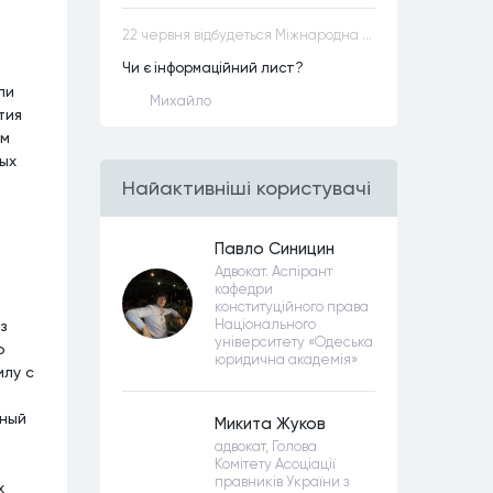
22 червня відбудеться Міжнародна науково-практична конференція “Конституційна демократія в умовах загроз територіальній цілісності та національній безпеці”
Чи є інформаційний лист?
ли
Михайло
тия
ом
ых
Найактивнiшi користувачi
Павло Синицин
Адвокат. Аспірант
кафедри
конституційного права
з
Національного
університету «Одеська
о
юридична академія»
илу с
нный
Микита Жуков
адвокат, Голова
Комітету Асоціації
правників України з
х