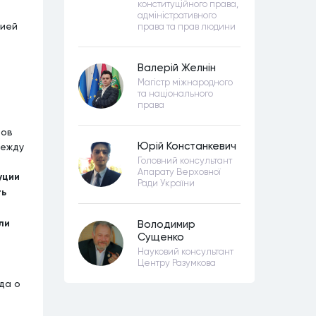
конституційного права,
т
адміністративного
цией
права та прав людини
Валерій Желнін
Магістр міжнародного
та національного
права
тов
Юрій Констанкевич
между
Головний консультант
Апарату Верховної
уции
Ради України
ть
ли
Володимир
Сущенко
Науковий консультант
Центру Разумкова
да о