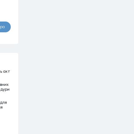
ора
ть акт
ивних
едури
 для
ня