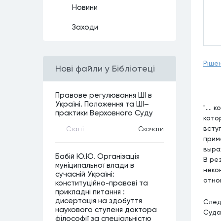
Новини
Заходи
Рішен
Нові файли у Бібліотеці
Правове регулювання ШІ в
Україні. Положення та ШІ–
"...
практики Верховного Суду
кото
всту
Статтi
Скачати
прим
выра
Бабій Ю.Ю. Організація
В ре
муніципальної влади в
неко
сучасній Україні:
отно
конституційно-правові та
прикладні питання :
дисертація на здобуття
След
наукового ступеня доктора
Суда
філософії за спеціальністю