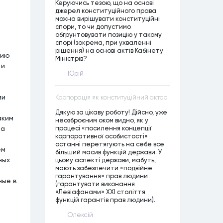
Керуючись тезою, що на основі
джерел конституційного права
можна вирішувати конституційні
спори, то чи допустимо
обґрунтовувати позицію у такому
спорі (зокрема, при ухваленні
рішення) на основі актів Кабінету
нию
Міністрів?
 и
Юрій
ми
Корпорація як конституційний актор
Дякую за цікаву роботу! Дійсно, уже
аким
неозброєним оком видно, як у
процесі «посилення концепції
за
корпоративної особистості»
останні перетягують на себе все
ем
більший масив функцій держави. У
ных
цьому аспекті держави, мабуть,
мають забезпечити «подвійне
гарантування» прав людини
ные в
(гарантувати виконання
«Левіафанами» ХХІ століття
функцій гарантів прав людини).
Олексій