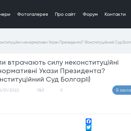
нери
Фотогалерея
Про сайт
Форум
Контакти
нституційні ненормативні Укази Президента? (Конституційний Суд Болга
ли втрачають силу неконституційні
нормативні Укази Президента?
нституційний Суд Болгарії)
6/01/2022
1163
0
В закл
Facebook