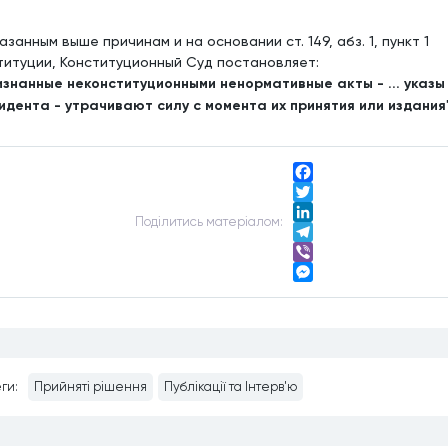
азанным выше причинам и на основании ст. 149, абз. 1, пункт 1
титуции, Конституционный Суд постановляет:
ризнанные неконституционными ненормативные акты - ... указы
идента - утрачивают силу с момента их принятия или издания
Facebook
Twitter
Подiлитись матерiалом:
LinkedIn
Telegram
Viber
Messenger
ги:
Прийняті рішення
Публікації та Інтерв'ю