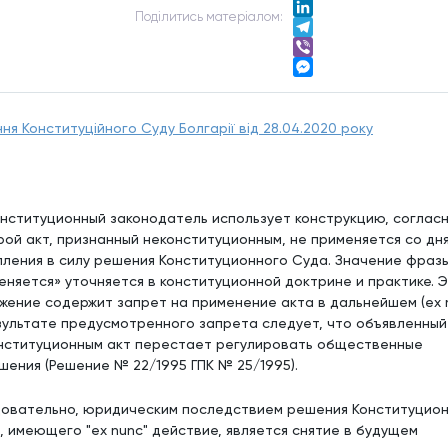
Twitter
Подiлитись матерiалом:
LinkedIn
Telegram
Viber
Messenger
ня Конституційного Суду Болгарії від 28.04.2020 року
. конституционный законодатель использует конструкцию, соглас
рой акт, признанный неконституционным, не применяется со дн
пления в силу решения Конституционного Суда. Значение фраз
еняется» уточняется в конституционной доктрине и практике. 
жение содержит запрет на применение акта в дальнейшем (ex n
зультате предусмотренного запрета следует, что объявленный
нституционным акт перестает регулировать общественные
шения (Решение № 22/1995 ГПК № 25/1995).
овательно, юридическим последствием решения Конституцио
, имеющего "ex nunc" действие, является снятие в будущем