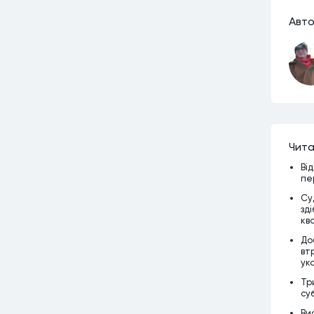
Авто
Чита
Ві
пе
Су
зд
кв
До
вт
ук
Тр
су
Ви