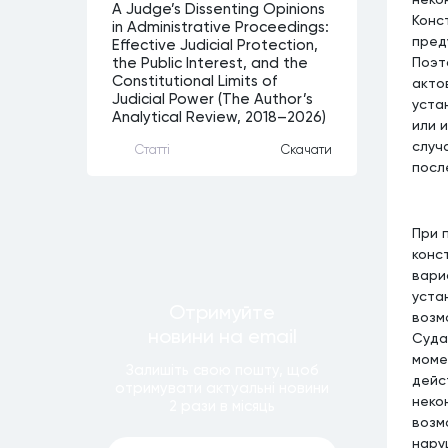
A Judge’s Dissenting Opinions
Конс
in Administrative Proceedings:
пред
Effective Judicial Protection,
Поэт
the Public Interest, and the
Constitutional Limits of
акто
Judicial Power (The Author’s
уста
Analytical Review, 2018–2026)
или 
случ
Статтi
Скачати
посл
При 
конс
вари
уста
Отримуйте
возм
новини
на email
Суда
моме
Залишiть свою пошту, щоб
дейс
отримувати актуальнi новини
неко
2 рази
в мiсяць
возм
нару