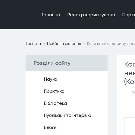
Головна
Реєстр користувачiв
Парт
Головна
Прийнятi рiшення
Коли втрачають силу неко
Роздiли сайту
Ко
не
Наука
(Ко
Практика
2
Бiблiотека
Публiкацiї та iнтерв'ю
Блоги