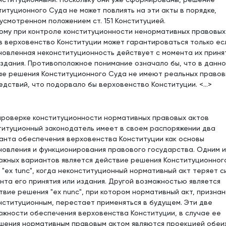
титуционного Суда не может повлиять на эти акты в порядке,
усмотренном положением ст. 151 Конституцией.
ому при контроле конституционности ненормативных правовых
в верховенство Конституции может гарантироваться только ес
новленная неконституционность действует с момента их приня
издания. Противоположное понимание означало бы, что в данн
ае решения Конституционного Суда не имеют реальных правов
едствий, что подорвало бы верховенство Конституции. <...>
проверке конституционности нормативных правовых актов
титуционный законодатель имеет в своем распоряжении два
анта обеспечения верховенства Конституции как основы
новления и функционирования правового государства. Одним и
ожных вариантов является действие решения Конституционног
 "ex tunc", когда неконституционный нормативный акт теряет с
нта его принятия или издания. Другой возможностью является
твие решения "ex nunс", при котором нормативный акт, призна
нституционным, перестает применяться в будущем. Эти две
ожности обеспечения верховенства Конституции, в случае ее
шения нормативным правовым актом являются проекцией обеи