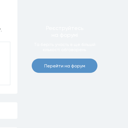
Реєструйтесь
".
на форумi
Та беріть участь в ще бiльшiй
кiлькостi обговорень
Перейти на форум