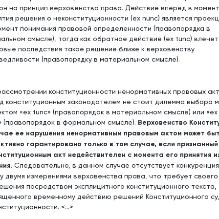
он на принцип верховенства права. Действие вперед в момен
ятия решения о неконституционности (ex nunc) является проек
омент понимания правовой определенности (правопорядка в
альном смысле), тогда как обратное действие (ex tunc) влечет
овые последствия такое решение ближе к верховенству
ведливости (правопорядку в материальном смысле).
рассмотрении конституционности ненормативных правовых ак
д конституционным законодателем не стоит дилемма выбора 
ктом «ex tunc» (правопорядок в материальном смысле) или «ex
» (правопорядок в формальном смысле).
Верховенство Констит
учае ее нарушения ненормативным правовым актом может бы
ктивно гарантировано только в том случае, если признанный
нституционным акт недействителен с момента его принятия и
ния
. Следовательно, в данном случае отсутствует конкуренция
у двумя измерениями верховенства права, что требует своего
ешения посредством эксплицитного конституционного текста,
ященного временному действию решений Конституционного су
ституционности. <...>