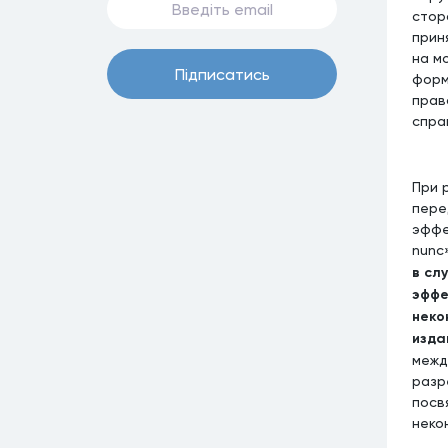
стор
прин
на м
Пiдписатись
форм
прав
спра
При 
пере
эффе
nunc
в сл
эффе
неко
изда
межд
разр
посв
некон