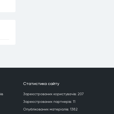
Статистика сайту
iв
Зареєстрованих користувачiв:
207
Зареєстрованих партнерiв:
11
Опублiкованих матерiалiв:
1382