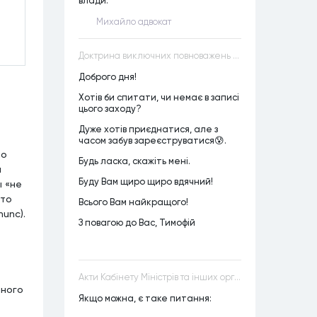
влади.
Михайло адвокат
Доктрина виключних повноважень VS Доктрина прихованих повноважень
Доброго дня!
Хотів би спитати, чи немає в записі
цього заходу?
Дуже хотів приєднатися, але з
часом забув зареєструватися😰.
но
Будь ласка, скажіть мені.
я
Буду Вам щиро щиро вдячний!
ы «не
Это
Всього Вам найкращого!
unc).
З повагою до Вас, Тимофій
Акти Кабінету Міністрів та інших органів державної влади як джерела конституційного права
нного
Якщо можна, є таке питання: