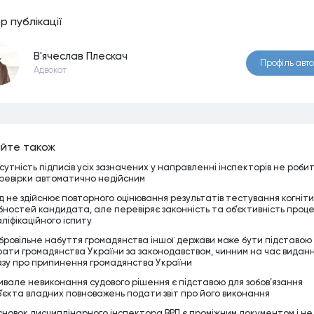
р публiкацiї
В'ячеслав Плескач
Профiль авт
Адвокат
йте також
дсутність підписів усіх зазначених у направленні інспекторів не роби
ревірки автоматично недійсним
д не здійснює повторного оцінювання результатів тестування когніт
ібностей кандидата, але перевіряє законність та об’єктивність проц
аліфікаційного іспиту
бровільне набуття громадянства іншої держави може бути підставою
рати громадянства України за законодавством, чинним на час видан
азу про припинення громадянства України
ивале невиконання судового рішення є підставою для зобов’язання
б’єкта владних повноважень подати звіт про його виконання
сновок дисциплінарного інспектора ВРП є проміжним документом і не