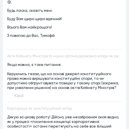
😰.
Будь ласка, скажіть мені.
Буду Вам щиро щиро вдячний!
Всього Вам найкращого!
З повагою до Вас, Тимофій
Акти Кабінету Міністрів та інших органів державної влади як джерела конституційного права
Якщо можна, є таке питання:
Керуючись тезою, що на основі джерел конституційного
права можна вирішувати конституційні спори, то чи
допустимо обґрунтовувати позицію у такому спорі (зокрема,
при ухваленні рішення) на основі актів Кабінету Міністрів?
Юрій
Корпорація як конституційний актор
Дякую за цікаву роботу! Дійсно, уже неозброєним оком видно,
як у процесі «посилення концепції корпоративної
особистості» останні перетягують на себе все більший