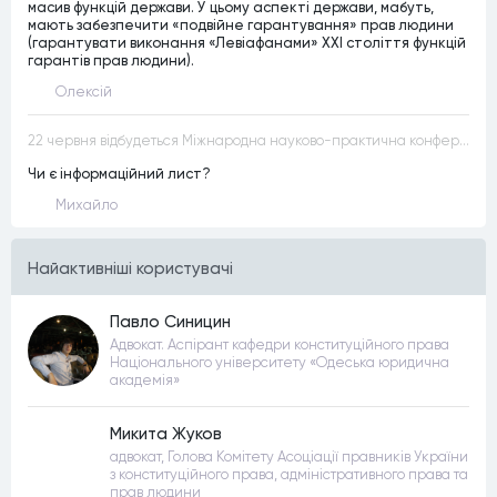
масив функцій держави. У цьому аспекті держави, мабуть,
мають забезпечити «подвійне гарантування» прав людини
(гарантувати виконання «Левіафанами» ХХІ століття функцій
гарантів прав людини).
Олексій
22 червня відбудеться Міжнародна науково-практична конференція “Конституційна демократія в умовах загроз територіальній цілісності та національній безпеці”
Чи є інформаційний лист?
Михайло
Найактивнiшi користувачi
Павло Синицин
Адвокат. Аспірант кафедри конституційного права
Національного університету «Одеська юридична
академія»
Микита Жуков
адвокат, Голова Комітету Асоціації правників України
з конституційного права, адміністративного права та
прав людини