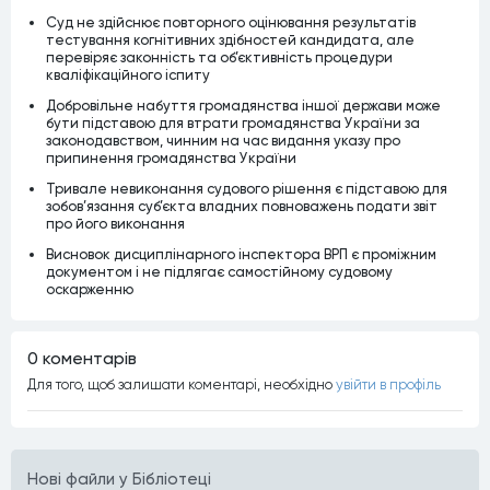
Суд не здійснює повторного оцінювання результатів
тестування когнітивних здібностей кандидата, але
перевіряє законність та об’єктивність процедури
кваліфікаційного іспиту
Добровільне набуття громадянства іншої держави може
бути підставою для втрати громадянства України за
законодавством, чинним на час видання указу про
припинення громадянства України
Тривале невиконання судового рішення є підставою для
зобов’язання суб’єкта владних повноважень подати звіт
про його виконання
Висновок дисциплінарного інспектора ВРП є проміжним
документом і не підлягає самостійному судовому
оскарженню
0 коментарiв
Для того, щоб залишати коментарi, необхiдно
увiйти в профiль
Нові файли у Бібліотеці