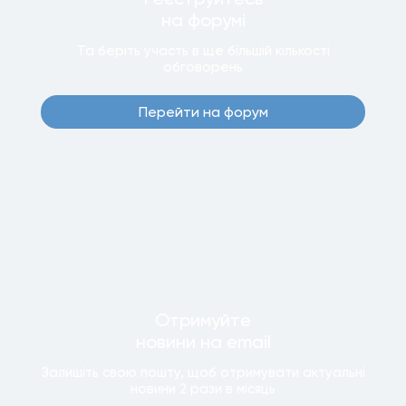
на форумi
Та беріть участь в ще бiльшiй кiлькостi
обговорень
Перейти на форум
Отримуйте
новини
на email
Залишiть свою пошту, щоб отримувати актуальнi
новини
2 рази
в мiсяць