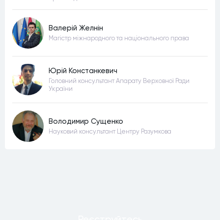
Валерій Желнін
Магістр міжнародного та національного права
Юрій Констанкевич
Головний консультант Апарату Верховної Ради
України
Володимир Сущенко
Науковий консультант Центру Разумкова
Реєструйтесь