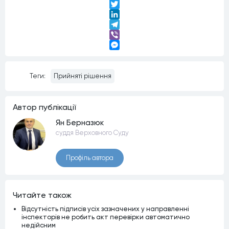
Facebook
Twitter
LinkedIn
Telegram
Viber
Messenger
Теги:
Прийняті рішення
Автор публiкацiї
Ян Берназюк
суддя Верховного Суду
Профiль автора
Читайте також
Відсутність підписів усіх зазначених у направленні
інспекторів не робить акт перевірки автоматично
недійсним