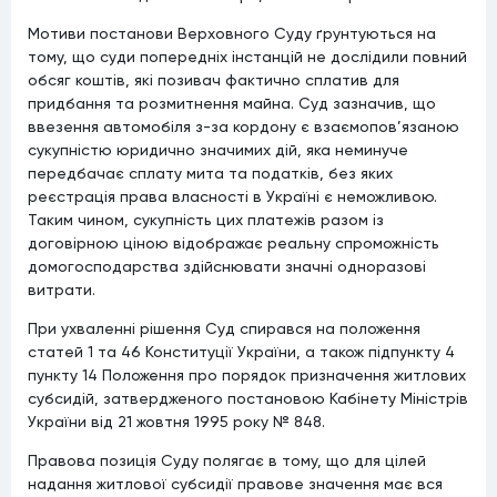
Мотиви постанови Верховного Суду ґрунтуються на
тому, що суди попередніх інстанцій не дослідили повний
обсяг коштів, які позивач фактично сплатив для
придбання та розмитнення майна. Суд зазначив, що
ввезення автомобіля з-за кордону є взаємопов’язаною
сукупністю юридично значимих дій, яка неминуче
передбачає сплату мита та податків, без яких
реєстрація права власності в Україні є неможливою.
Таким чином, сукупність цих платежів разом із
договірною ціною відображає реальну спроможність
домогосподарства здійснювати значні одноразові
витрати.
При ухваленні рішення Суд спирався на положення
статей 1 та 46 Конституції України, а також підпункту 4
пункту 14 Положення про порядок призначення житлових
субсидій, затвердженого постановою Кабінету Міністрів
України від 21 жовтня 1995 року № 848.
Правова позиція Суду полягає в тому, що для цілей
надання житлової субсидії правове значення має вся