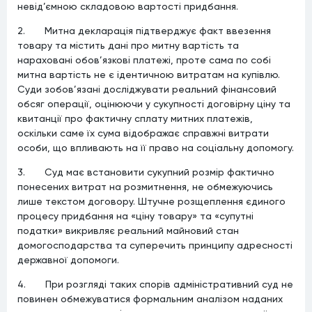
невід’ємною складовою вартості придбання.
2. Митна декларація підтверджує факт ввезення
товару та містить дані про митну вартість та
нараховані обов’язкові платежі, проте сама по собі
митна вартість не є ідентичною витратам на купівлю.
Суди зобов’язані досліджувати реальний фінансовий
обсяг операції, оцінюючи у сукупності договірну ціну та
квитанції про фактичну сплату митних платежів,
оскільки саме їх сума відображає справжні витрати
особи, що впливають на її право на соціальну допомогу.
3. Суд має встановити сукупний розмір фактично
понесених витрат на розмитнення, не обмежуючись
лише текстом договору. Штучне розщеплення єдиного
процесу придбання на «ціну товару» та «супутні
податки» викривляє реальний майновий стан
домогосподарства та суперечить принципу адресності
державної допомоги.
4. При розгляді таких спорів адміністративний суд не
повинен обмежуватися формальним аналізом наданих