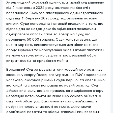
Хмельницький окружний адміністративний суд рішенням
від 4 листопада 2024 року, залишеним без змін
постановою Сьомого апеляційного адміністративного
суду від 31 березня 2025 року, задовольнив позовні
вимоги. Суди попередніх інстанцій виходили з того, що
відповідач не надав доказів здійснення позивачем
одноразової оплати саме за товар на суму, що
перевищує 50 000 гривень. Суди констатували, що
митна вартість використовується для цілей митного
оподаткування та нарахування обов’язкових платежів і
не може автоматично свідчити про реальний обсяг
витрат особи на придбання майна.
Верховний Суд за результатами касаційного розгляду
касаційну скаргу Головного управління ПФУ задовольнив
частково, скасував рішення судів першої та апеляційної
інстанцій, а справу направив на новий розгляд. Суд
дійшов висновку, що для правильного вирішення спору
необхідно встановити не лише ціну самого об’єкта, а
сукупний обсяг усіх фактичних витрат, пов’язаних із
набуттям права власності на нього, включаючи
обов’язкові податки та збори, сплачені при ввезенні.