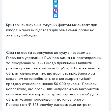
Twitter
LinkedIn
Telegram
Viber
Messenger
Критерії визначення сукупних фактичних витрат при
імпорті майна як підстава для обмеження права на
житлову субсидію
Фізична особа звернулася до суду з позовом до
Головного управління ПФУ про визнання протиправним
та скасування рішення щодо припинення виплати
раніше призначеної житлової субсидії. Позовні вимоги
обґрунтовувалися тим, що вартість придбаного за
кордоном автомобіля згідно з договором купівлі-
продажу становила менше 50 000 гривень. Позивач
наполягала, що орган ПФУ неправомірно використав
показник митної вартості транспортного засобу для
обґрунтування перевищення встановленого
Положенням № 848 розміру одноразової витрати.