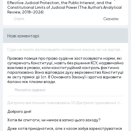
Effective Judicial Protection, the Public Interest, and the
Constitutional Limits of Judicial Power (The Author’s Analytical
Review, 2018–2026)
Статтi
Скачати
Нові коментарі
Суди не мають застосовувати положення законів, які не відповідають Конституції, незалежно від того, чи визнавалися вони Конституційним Судом України неконституційними, тобто закони, що суперечать Конституції України не можуть застосовуватися навіть у випадках, коли вони є чинними
Правова позиція про право судів не застосовувати норми, які
суперечать Конституції, навіть без рішення КСУ, надзвичайно
важлива в умовах, коли конституційний контроль фактично
паралізовано. Вона відповідає духу верховенства Конституції
як акту прямої дії (ст. 8 Основного Закону) і здатна відновити
баланс між гілками влади.
Михайло адвокат
Доктрина виключних повноважень VS Доктрина прихованих повноважень
Доброго дня!
Хотів би спитати, чи немає в записі цього заходу?
Дуже хотів приєднатися, але з часом забув зареєструватися