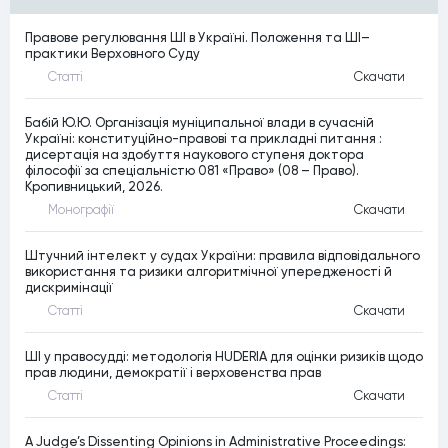
Правове регулювання ШІ в Україні. Положення та ШІ–
практики Верховного Суду
Статтi
Скачати
Бабій Ю.Ю. Організація муніципальної влади в сучасній
Україні: конституційно-правові та прикладні питання :
дисертація на здобуття наукового ступеня доктора
філософії за спеціальністю 081 «Право» (08 – Право).
Кропивницький, 2026.
Монографiї
Скачати
Штучний інтелект у судах України: правила відповідального
використання та ризики алгоритмічної упередженості й
дискримінації
Статтi
Скачати
ШІ у правосудді: методологія HUDERIA для оцінки ризиків щодо
прав людини, демократії і верховенства прав
Статтi
Скачати
A Judge’s Dissenting Opinions in Administrative Proceedings: