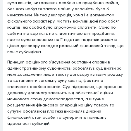
сума коштів, витрачених особою на придбання майна,
без яких набуття такого майна у власність було б
неможливим. Митна декларація, хоча і є документом
фіскального характеру, містить важливі дані про обсяг
коштів, які особа була спроможна сплатити. Сама по
собі митна вартість не є ідентичною ціні придбання,
проте сума сплачених на її підставі податків разом із
ціною договору складає реальний фінансовий тягар, що
поніс субсидіант.
Принцип офіційного з’ясування обставин справи в
адміністративному судочинстві зобов’язує суд вийти за
межі дослідження лише тексту договору купівлі-продажу
та встановити загальну суму коштів, фактично
сплачених особою коштів. Суд підкреслив, що право на
державну допомогу залежить від об’єктивної оцінки
майнового стану домогосподарства, а штучне
розщеплення фінансової операції на ціну товару та
супутні обов’язкові платежі викривляє дійсний
фінансовий стан особи та суперечить принципу
адресності субсидій.