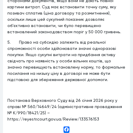
сторонами документів, якщо вони не дають повної
картини витрат. Суд має встановити точну суму, яку
позивач сплатив (ціна договору та розмитнення),
оскільки лише цей сукупний показник дозволяє
об’єктивно встановити, чи було перевищено
встановлений законодавством поріг у 50 000 гривень.
5. Право на субсидію залежить від реальної
спроможності особи здійснювати значні одноразові
покупки. Якщо сукупні витрати на придбання активу
свідчать про наявність у особи вільних коштів, що
значно перевищують встановлену норму, то формальне
посилання на низьку ціну в договорі не може бути
підставою для збереження державної допомоги.
Постанова Верховного Суду від 26 січня 2026 року у
справі № 560/14649/24 (адміністративне провадження
№ К/990/18421/25) –
https://reyestr.court.gov.ua/Review/133576153