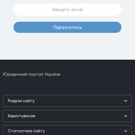
Пiдписатись
Юридичний портал України
Роздiли сайту
Наука
Користувачам
Практика
Реєстр користувачiв
Бiблiотека
Статистика сайту
Партнери