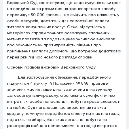
Верховний Суд констатував, що якщо сукупність витрат
на придбання та розмитнення транспортного засобу
перевищує 50 000 гривень, це свідчить про наявність у
особи ресурсів, достатніх для самостійної оплати
житлово-комунальних послуг. Отже, відсутність у
матеріалах справи точного розрахунку сплачених
митних платежів та податків унеможливлює висновок
про законність чи протиправність рішення про
припинення виплати допомоги, що потребує додаткової
перевірки під час нового розгляду справи.
Основні правові висновки Верховного Суду:
1. Для застосування обмеження, передбаченого
підпунктом 4 пункту 14 Положення № 848, правове
значення має не лише ціна, зазначена в іноземному
договорі купівлі-продажу, а загальна сума фактичних
витрат, які особа понесла для набуття права власності
на майно. Суд наголосив, що ввезення авто з-за
кордону неминуче передбачає сплату митних платежів,
податків та зборів, без яких легальне набуття та
реєстрація майна є неможливими, а отже, ці витрати є