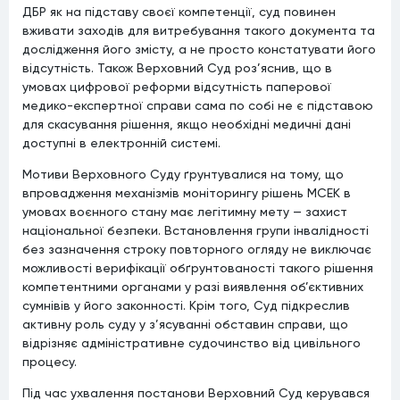
ДБР як на підставу своєї компетенції, суд повинен
вживати заходів для витребування такого документа та
дослідження його змісту, а не просто констатувати його
відсутність. Також Верховний Суд роз’яснив, що в
умовах цифрової реформи відсутність паперової
медико-експертної справи сама по собі не є підставою
для скасування рішення, якщо необхідні медичні дані
доступні в електронній системі.
Мотиви Верховного Суду ґрунтувалися на тому, що
впровадження механізмів моніторингу рішень МСЕК в
умовах воєнного стану має легітимну мету — захист
національної безпеки. Встановлення групи інвалідності
без зазначення строку повторного огляду не виключає
можливості верифікації обґрунтованості такого рішення
компетентними органами у разі виявлення об’єктивних
сумнівів у його законності. Крім того, Суд підкреслив
активну роль суду у з’ясуванні обставин справи, що
відрізняє адміністративне судочинство від цивільного
процесу.
Під час ухвалення постанови Верховний Суд керувався