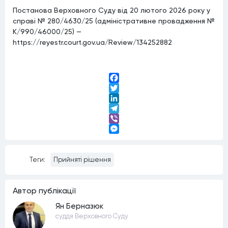
Постанова Верховного Суду від 20 лютого 2026 року у
справі № 280/4630/25 (адміністративне провадження №
К/990/46000/25) —
https://reyestr.court.gov.ua/Review/134252882
Facebook
Twitter
LinkedIn
Telegram
Viber
Messenger
Теги:
Прийняті рішення
Автор публiкацiї
Ян Берназюк
суддя Верховного Суду