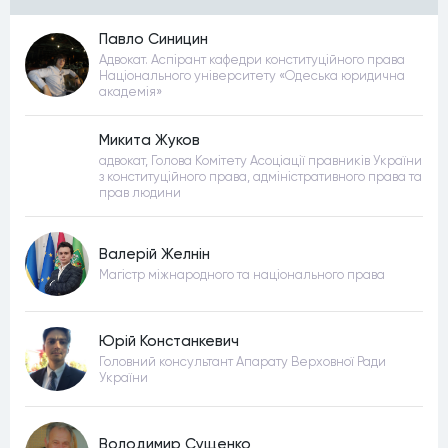
Павло Синицин
Адвокат. Аспірант кафедри конституційного права
Національного університету «Одеська юридична
академія»
Микита Жуков
адвокат, Голова Комітету Асоціації правників України
з конституційного права, адміністративного права та
прав людини
Валерій Желнін
Магістр міжнародного та національного права
Юрій Констанкевич
Головний консультант Апарату Верховної Ради
України
Володимир Сущенко