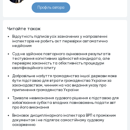
Профiль автора
Читайте також
Відсутність підписів усіх зазначених у направленні
інспекторів не робить акт перевірки автоматично
недійсним
Суд не здійснює повторного оцінювання результатів
тестування когнітивних здібностей кандидата, але
перевіряє законність та об’єктивність процедури
кваліфікаційного іспиту
Добровільне набуття громадянства іншої держави може
бути підставою для втрати громадянства України за
законодавством, чинним на час видання указу про
припинення громадянства України
Тривале невиконання судового рішення є підставою для
зобов’язання суб’єкта владних повноважень подати звіт
про його виконання
Висновок дисциплінарного інспектора ВРП є проміжним
документом і не підлягає самостійному судовому
оскарженню