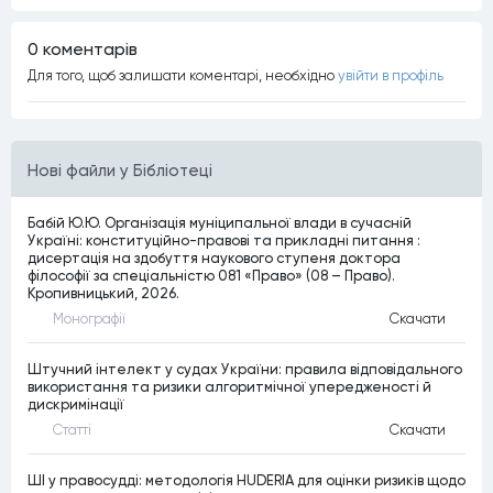
0 коментарiв
Для того, щоб залишати коментарi, необхiдно
увiйти в профiль
Нові файли у Бібліотеці
Бабій Ю.Ю. Організація муніципальної влади в сучасній
Україні: конституційно-правові та прикладні питання :
дисертація на здобуття наукового ступеня доктора
філософії за спеціальністю 081 «Право» (08 – Право).
Кропивницький, 2026.
Монографiї
Скачати
Штучний інтелект у судах України: правила відповідального
використання та ризики алгоритмічної упередженості й
дискримінації
Статтi
Скачати
ШІ у правосудді: методологія HUDERIA для оцінки ризиків щодо