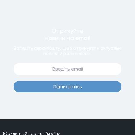
Отримуйте
новини
на email
Залишiть свою пошту, щоб отримувати актуальнi
новини
2 рази
в мiсяць
Пiдписатись
Юридичний портал України