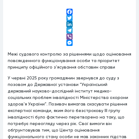
Facebook
Twitter
LinkedIn
Telegram
Viber
Messenger
Межі судового контролю за рішеннями щодо оцінювання
повсякденного функціонування особи та пріоритет
принципу офіційного з’ясування обставин справи
У червні 2025 року громадянин звернувся до суду з
позовом до Державної установи “Український
державний науково-дослідний інститут медико-
соціальних проблем інвалідності Міністерства охорони
здоров’я України”. Позивач вимагав скасувати рішення
експертної команди, яким його безстрокову III групу
інвалідності було фактично перетворено на таку, що
потребує переогляду через рік. Свої вимоги він
обґрунтовував тим, що Центр оцінювання
функціонального стану особи не мав законних підстав