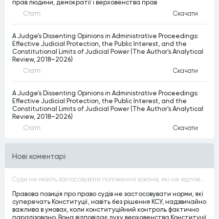
прав людини, демократії і верховенства прав
Статтi
Скачати
A Judge’s Dissenting Opinions in Administrative Proceedings:
Effective Judicial Protection, the Public Interest, and the
Constitutional Limits of Judicial Power (The Author’s Analytical
Review, 2018–2026)
Статтi
Скачати
A Judge’s Dissenting Opinions in Administrative Proceedings:
Effective Judicial Protection, the Public Interest, and the
Constitutional Limits of Judicial Power (The Author’s Analytical
Review, 2018–2026)
Статтi
Скачати
Нові коментарі
Суди не мають застосовувати положення законів, які не відповідають Конституції, незалежно від того, чи визнавалися вони Конституційним Судом України неконституційними, тобто закони, що суперечать Конституції України не можуть застосовуватися навіть у випадках, коли вони є чинними
Правова позиція про право судів не застосовувати норми, які
суперечать Конституції, навіть без рішення КСУ, надзвичайно
важлива в умовах, коли конституційний контроль фактично
паралізовано. Вона відповідає духу верховенства Конституції