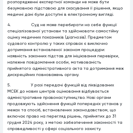
розпорядженні експертної команди не може бути
безумовною підставою для скасування її рішення, якщо
медичні дані були доступні в електронному вигляді.
4. Суд не може перебирати на себе функції
спеціалізованої установи та здійснювати самостійну
оцінку медичних показників (діагнозів). Предметом
судового контролю у таких справах є виключно
дотримання встановленої законом процедури:
наявність законних підстав для ініціювання перевірки,
належне повідомлення особи, мотивованість
прийнятого адміністративного акта та дотримання меж
дискреційних повноважень органу.
5. У разі передачі функцій від ліквідованих
МСЕК до нових центрів оцінювання відбувається
адміністративне правонаступництво. Нові органи
продовжують здійснення функцій попередніх установ у
межах та спосіб, встановлених законодавством, що
включає право на перегляд рішень, прийнятих до 31
грудня 2024 року, з метою забезпечення законності та
справедливості у сфері соціального захисту.