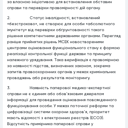
за власною ініціативою для встановлення обставин
справи та перевірки правомірності дій органу.
2. Статус інвалідності, встановлений
«безстроково», не створює для особи «абсолютного
імунітету» від перевірки обґрунтованості такого
рішення компетентними державними органами. Перегляд
раніше прийнятих рішень МСЕК новоствореними
центрами оцінювання функціонального стану є формою
реалізації контрольної функції держави та принципу
належного урядування. Така верифікація є правомірною
за наявності підстав, визначених законом, зокрема
запитів правоохоронних органів у межах кримінальних
проваджень або результатів моніторингу.
3. Наявність паперової медико-експертної
справи не є єдиним або обов’язковим джерелом
інформації для проведення оцінювання повсякденного
функціонування особи. У межах поточної реформи та
цифровізації системи охорони здоров’я, пріоритет
мають відомості з електронних реєстрів (ЕСОЗ).
Відсутність примірника паперової справи у