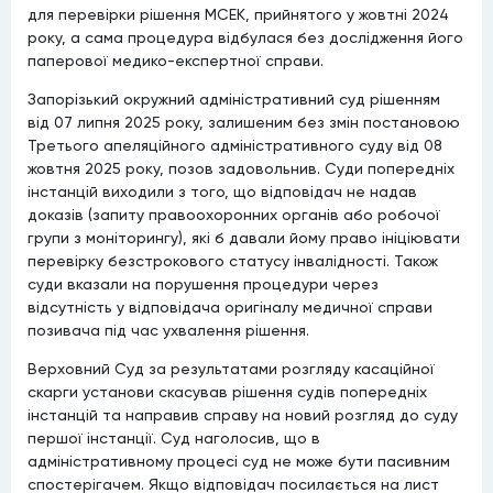
для перевірки рішення МСЕК, прийнятого у жовтні 2024
року, а сама процедура відбулася без дослідження його
паперової медико-експертної справи.
Запорізький окружний адміністративний суд рішенням
від 07 липня 2025 року, залишеним без змін постановою
Третього апеляційного адміністративного суду від 08
жовтня 2025 року, позов задовольнив. Суди попередніх
інстанцій виходили з того, що відповідач не надав
доказів (запиту правоохоронних органів або робочої
групи з моніторингу), які б давали йому право ініціювати
перевірку безстрокового статусу інвалідності. Також
суди вказали на порушення процедури через
відсутність у відповідача оригіналу медичної справи
позивача під час ухвалення рішення.
Верховний Суд за результатами розгляду касаційної
скарги установи скасував рішення судів попередніх
інстанцій та направив справу на новий розгляд до суду
першої інстанції. Суд наголосив, що в
адміністративному процесі суд не може бути пасивним
спостерігачем. Якщо відповідач посилається на лист