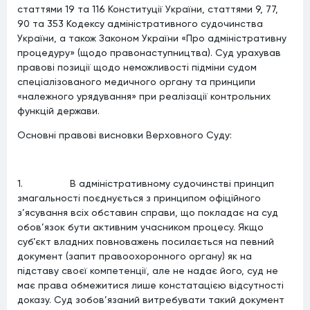
статтями 19 та 116 Конституції України, статтями 9, 77,
90 та 353 Кодексу адміністративного судочинства
України, а також Законом України «Про адміністративну
процедуру» (щодо правонаступництва). Суд урахував
правові позиції щодо неможливості підміни судом
спеціалізованого медичного органу та принципи
«належного урядування» при реалізації контрольних
функцій держави.
Основні правові висновки Верховного Суду:
1. В адміністративному судочинстві принцип
змагальності поєднується з принципом офіційного
з’ясування всіх обставин справи, що покладає на суд
обов’язок бути активним учасником процесу. Якщо
суб’єкт владних повноважень посилається на певний
документ (запит правоохоронного органу) як на
підставу своєї компетенції, але не надає його, суд не
має права обмежитися лише констатацією відсутності
доказу. Суд зобов’язаний витребувати такий документ