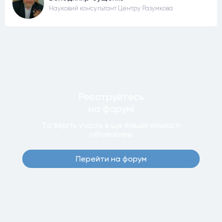
Науковий консультант Центру Разумкова
Реєструйтесь
на форумi
Та беріть участь в ще бiльшiй кiлькостi
обговорень
Перейти на форум