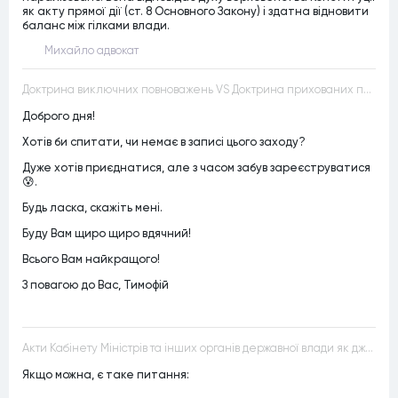
як акту прямої дії (ст. 8 Основного Закону) і здатна відновити
баланс між гілками влади.
Михайло адвокат
Доктрина виключних повноважень VS Доктрина прихованих повноважень
Доброго дня!
Хотів би спитати, чи немає в записі цього заходу?
Дуже хотів приєднатися, але з часом забув зареєструватися
😰.
Будь ласка, скажіть мені.
Буду Вам щиро щиро вдячний!
Всього Вам найкращого!
З повагою до Вас, Тимофій
Акти Кабінету Міністрів та інших органів державної влади як джерела конституційного права
Якщо можна, є таке питання: