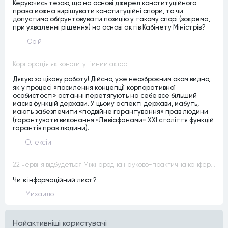
Керуючись тезою, що на основі джерел конституційного
права можна вирішувати конституційні спори, то чи
допустимо обґрунтовувати позицію у такому спорі (зокрема,
при ухваленні рішення) на основі актів Кабінету Міністрів?
Юрій
Корпорація як конституційний актор
Дякую за цікаву роботу! Дійсно, уже неозброєним оком видно,
як у процесі «посилення концепції корпоративної
особистості» останні перетягують на себе все більший
масив функцій держави. У цьому аспекті держави, мабуть,
мають забезпечити «подвійне гарантування» прав людини
(гарантувати виконання «Левіафанами» ХХІ століття функцій
гарантів прав людини).
Олексій
22 червня відбудеться Міжнародна науково-практична конференція “Конституційна демократія в умовах загроз територіальній цілісності та національній безпеці”
Чи є інформаційний лист?
Михайло
Найактивнiшi користувачi