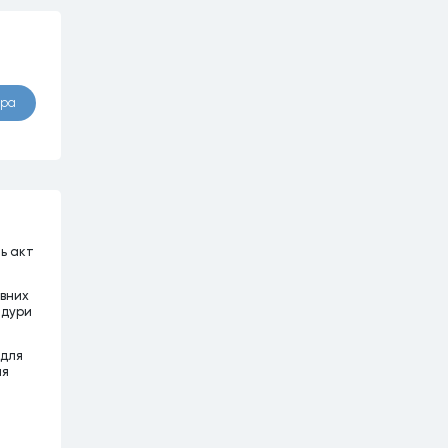
ора
ть акт
ивних
едури
 для
ня