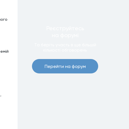
ного
Реєструйтесь
на форумi
Та беріть участь в ще бiльшiй
кiлькостi обговорень
ремій
Перейти на форум
,