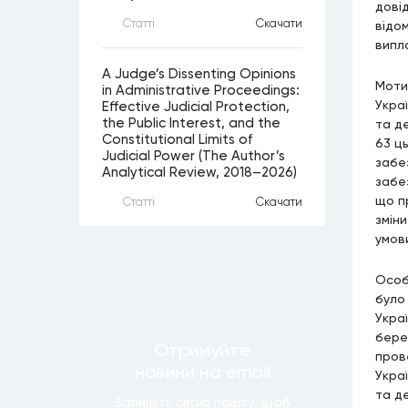
дові
Статтi
Скачати
відо
випл
A Judge’s Dissenting Opinions
Моти
in Administrative Proceedings:
Украї
Effective Judicial Protection,
the Public Interest, and the
та де
Constitutional Limits of
63 ц
Judicial Power (The Author’s
забе
Analytical Review, 2018–2026)
забе
що п
Статтi
Скачати
змін
умов
Особ
було
Украї
бере
Отримуйте
пров
новини
на email
Украї
та д
Залишiть свою пошту, щоб