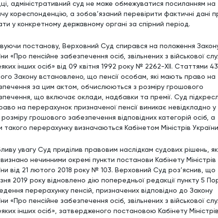
дці, адміністративний суд не може обмежуватися посиланням на
мчу кореспонденцію, а зобов’язаний перевірити фактичні дані п
ати у конкретному державному органі за спірний період.
вуючи постанову, Верховний Суд спирався на положення Закон
ни «Про пенсійне забезпечення осіб, звільнених з військової слу
яких інших осіб» від 09 квітня 1992 року № 2262-ХІІ. Статтями 43
ього Закону встановлено, що пенсії особам, які мають право на
зпечення за цим актом, обчислюються з розміру грошового
зпечення, що включає оклади, надбавки та премії. Суд підкресл
раво на перерахунок призначеної пенсії виникає невідкладно у 
и розміру грошового забезпечення відповідних категорій осіб, а
и такого перерахунку визначаються Кабінетом Міністрів України
ливу увагу Суд приділив правовим наслідкам судових рішень, я
 визнано нечинними окремі пункти постанови Кабінету Міністрів
ни від 21 лютого 2018 року № 103. Верховний Суд роз’яснив, що 
зня 2019 року відновлено дію попередньої редакції пункту 5 По
едення перерахунку пенсій, призначених відповідно до Закону
ни «Про пенсійне забезпечення осіб, звільнених з військової слу
еяких інших осіб», затвердженого постановою Кабінету Міністрі