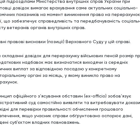
цій підрозділами Міністерства внутрішніх справ України при
отовці довідок вимагає врахування саме актуальних соціально-
омічних показників на момент виникнення права на перерахунок
ії, що забезпечує справедливість та передбачуваність соціаль
сту ветеранів органів внутрішніх справ.
ні правові висновки (позиції) Верховного Суду у цій справі.
и складанні довідок для перерахунку військових пенсій розмір п
одаткових надбавок має визначатися виходячи із середніх
ичних виплат за відповідною посадою у конкретному
торіальному органі за місяць, у якому виникло право на
рахунок.
инцип офіційного з’ясування обставин (ex-officio) зобов’язує
ністративний суд самостійно виявляти та витребовувати докази
хідні для перевірки правильності обчислення грошового
зпечення, якщо учасник справи обґрунтовано оспорює дані,
дені суб’єктом владних повноважень.