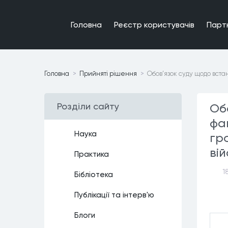
Головна
Реєстр користувачiв
Парт
Головна
Прийнятi рiшення
Обов’язок суду щодо вст
Роздiли сайту
Об
фа
Наука
гр
вій
Практика
1
Бiблiотека
Публiкацiї та iнтерв'ю
Блоги