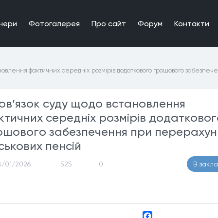
нери
Фотогалерея
Про сайт
Форум
Контакти
ановлення фактичних середніх розмірів додаткового грошового забезпеч
ов’язок суду щодо встановлення
ктичних середніх розмірів додатковог
ошового забезпечення при перерахун
ськових пенсій
8/01/2026
525
0
В закл