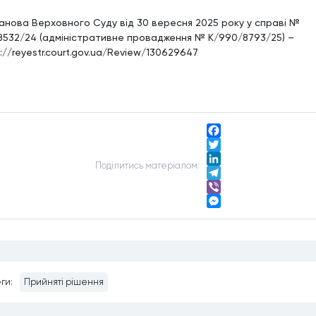
анова Верховного Суду від 30 вересня 2025 року у справі №
8532/24 (адміністративне провадження № К/990/8793/25) –
://reyestr.court.gov.ua/Review/130629647
Facebook
Twitter
Подiлитись матерiалом:
LinkedIn
Telegram
Viber
Messenger
ги:
Прийняті рішення