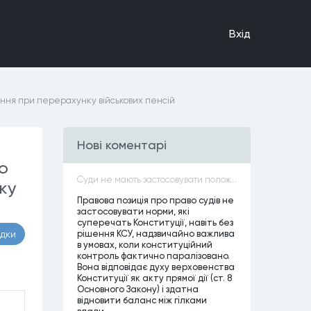
Вхiд
ення при перерахунку військових пенсій
Нові коментарі
о
Суди не мають застосовувати положення законів, які не відповідають Конституції, незалежно від того, чи визнавалися вони Конституційним Судом України неконституційними, тобто закони, що суперечать Конституції України не можуть застосовуватися навіть у випадках, коли вони є чинними
ку
Правова позиція про право судів не
застосовувати норми, які
суперечать Конституції, навіть без
рішення КСУ, надзвичайно важлива
адки
в умовах, коли конституційний
контроль фактично паралізовано.
Вона відповідає духу верховенства
Конституції як акту прямої дії (ст. 8
Основного Закону) і здатна
відновити баланс між гілками