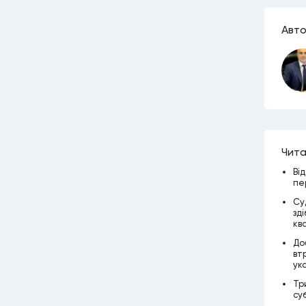
Авто
Чита
Ві
пе
Су
зд
кв
До
вт
ук
Тр
су