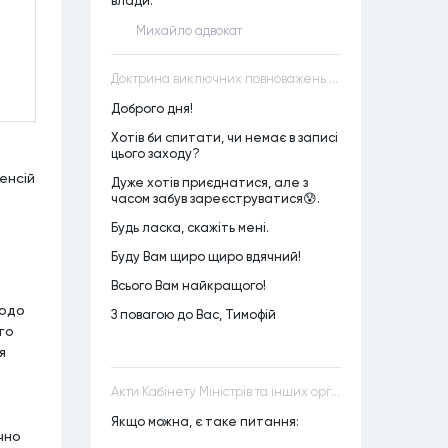
влади.
Михайло адвокат
Доктрина виключних повноважень VS Доктрина прихованих повноважень
Доброго дня!
Хотів би спитати, чи немає в записі
цього заходу?
енсій
Дуже хотів приєднатися, але з
часом забув зареєструватися😰.
Будь ласка, скажіть мені.
Буду Вам щиро щиро вдячний!
Всього Вам найкращого!
щодо
З повагою до Вас, Тимофій
го
я
Акти Кабінету Міністрів та інших органів державної влади як джерела конституційного права
Якщо можна, є таке питання:
чно