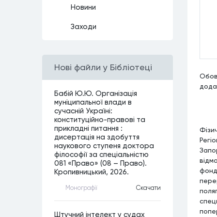
Новини
Заходи
Нові файли у Бібліотеці
Обов
дода
Бабій Ю.Ю. Організація
муніципальної влади в
сучасній Україні:
конституційно-правові та
прикладні питання :
Фізи
дисертація на здобуття
Регі
наукового ступеня доктора
Запо
філософії за спеціальністю
відм
081 «Право» (08 – Право).
фонд
Кропивницький, 2026.
пере
Монографiї
Скачати
поля
спец
попе
Штучний інтелект у судах