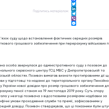
Facebook
Twitter
Подiлитись матерiалом:
LinkedIn
Telegram
Viber
Messenger
’язок суду щодо встановлення фактичних середніх розмірів
ткового грошового забезпечення при перерахунку військових п
чна особа звернулася до адміністративного суду з позовом до
онального сервісного центру ГСЦ МВС у Дніпропетровській та
різькій областях. Позивач вимагав визнати протиправними дії 
ови у підготовці та наданні до територіального органу Пенсійно
у України нової довідки про розмір грошового забезпечення дл
рахунку пенсії станом на 19 листопада 2019 року. Суть спору
гала у незгоді позивача з відсотковими розмірами надбавки за
ифічні умови проходження служби та премії, зафіксованими у
редній довідці. Позивач стверджував, що ці показники були шту