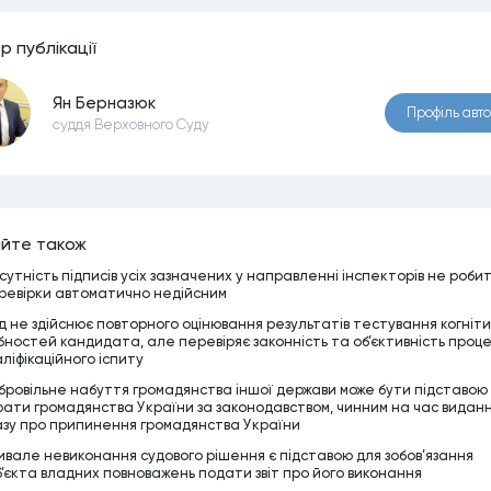
р публiкацiї
Ян Берназюк
Профiль авт
суддя Верховного Суду
йте також
дсутність підписів усіх зазначених у направленні інспекторів не роби
ревірки автоматично недійсним
д не здійснює повторного оцінювання результатів тестування когніт
ібностей кандидата, але перевіряє законність та об’єктивність проц
аліфікаційного іспиту
бровільне набуття громадянства іншої держави може бути підставою
рати громадянства України за законодавством, чинним на час видан
азу про припинення громадянства України
ивале невиконання судового рішення є підставою для зобов’язання
б’єкта владних повноважень подати звіт про його виконання