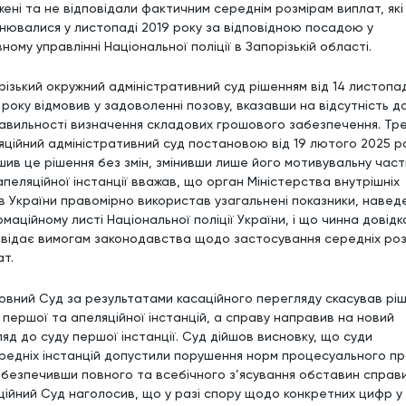
жені та не відповідали фактичним середнім розмірам виплат, які
снювалися у листопаді 2019 року за відповідною посадою у
ному управлінні Національної поліції в Запорізькій області.
різький окружний адміністративний суд рішенням від 14 листопа
 року відмовив у задоволенні позову, вказавши на відсутність до
авильності визначення складових грошового забезпечення. Тре
яційний адміністративний суд постановою від 19 лютого 2025 р
шив це рішення без змін, змінивши лише його мотивувальну част
апеляційної інстанції вважав, що орган Міністерства внутрішніх
в України правомірно використав узагальнені показники, наведе
маційному листі Національної поліції України, і що чинна довідк
овідає вимогам законодавства щодо застосування середніх роз
ат.
овний Суд за результатами касаційного перегляду скасував рі
в першої та апеляційної інстанцій, а справу направив на новий
ляд до суду першої інстанції. Суд дійшов висновку, що суди
редніх інстанцій допустили порушення норм процесуального пр
абезпечивши повного та всебічного з’ясування обставин справи
ційний Суд наголосив, що у разі спору щодо конкретних цифр у