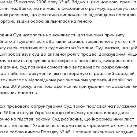
ни від 13 лютого 2008 року № 45. Згідно з цією нормою, премії т
сячні надбавки, які не мають фіксованого розміру, враховуються
дніх розмірах, що фактично виплачені за відповідною посадою 
органі, звідки особа звільнилася на пенсію.
овний Суд наголосив на важливості дотримання принципу
йного з’ясування всіх обставин справи, закріпленого у статті 9
ксу адміністративного судочинства України. Суд вказав, що це
цип зобов’язує суд до активної ролі у процесі доказування. Якщ
вач ставить під сумнів достовірність показників, використаних
овідачем, суд повинен самостійно витребувати розрахункові
мості або інші документи, які підтверджують реальний середній
ток виплат у відповідному регіональному управлінні поліції за
опад 2019 року, а не покладатися на припущення чи довідкові л
ральних апаратів.
жах правового обґрунтування Суд також послався на положення
і 19 Конституції України щодо обов’язку органів влади діяти
ючно на підставі закону. Суд роз’яснив, що інформаційний лист
ональної поліції України не є нормативно-правовим актом і не м
іняти собою вимоги Порядку № 45. Належне виконання владних