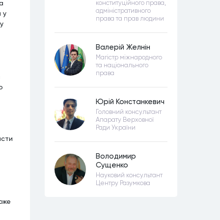
а
конституційного права,
адміністративного
 у
права та прав людини
у
Валерій Желнін
Магістр міжнародного
та національного
права
й
о
Юрій Констанкевич
Головний консультант
Апарату Верховної
Ради України
исти
Володимир
Сущенко
Науковий консультант
Центру Разумкова
оже