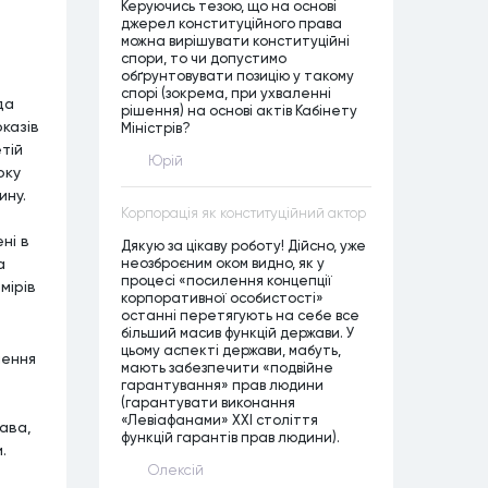
Керуючись тезою, що на основі
джерел конституційного права
можна вирішувати конституційні
спори, то чи допустимо
обґрунтовувати позицію у такому
спорі (зокрема, при ухваленні
да
рішення) на основі актів Кабінету
казів
Міністрів?
тій
Юрій
оку
ину.
Корпорація як конституційний актор
ні в
Дякую за цікаву роботу! Дійсно, уже
неозброєним оком видно, як у
а
процесі «посилення концепції
мірів
корпоративної особистості»
останні перетягують на себе все
більший масив функцій держави. У
цьому аспекті держави, мабуть,
шення
мають забезпечити «подвійне
гарантування» прав людини
(гарантувати виконання
«Левіафанами» ХХІ століття
ава,
функцій гарантів прав людини).
.
Олексій