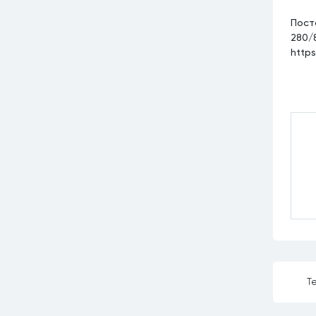
Пост
280/
https
Те