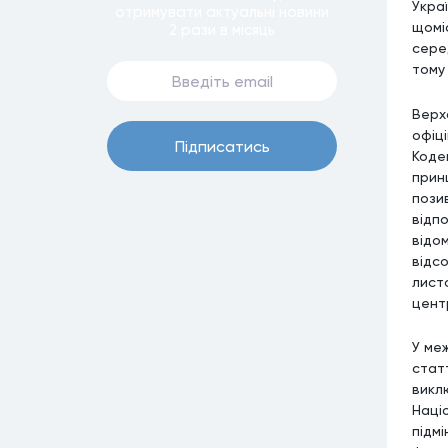
Украї
отримувати актуальнi новини
щомі
2 рази
в мiсяць
сере
тому 
Верх
офіці
Пiдписатись
Коде
прин
пози
відп
відо
відсо
лист
цент
У ме
статт
викл
Наці
підм