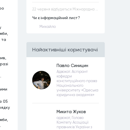
ро
22 червня відбудеться Міжнародна науково-практична конференція “Конституційна демократія в умовах загроз територіальній цілісності та національній безпеці”
Чи є інформаційний лист?
Михайло
у
жби,
 та
Найактивнiшi користувачi
ив,
разі
Павло Синицин
Адвокат. Аспірант
.
кафедри
конституційного права
Національного
кими
університету «Одеська
юридична академія»
з 05
рядку
Микита Жуков
адвокат, Голова
жби,
Комітету Асоціації
в
правників України з