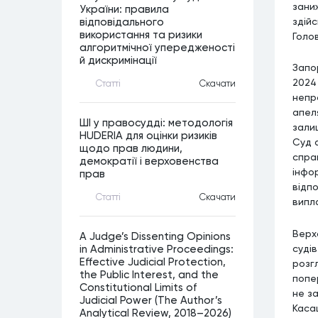
зани
України: правила
здій
відповідального
використання та ризики
Голов
алгоритмічної упередженості
й дискримінації
Запо
2024
Статтi
Скачати
непр
апел
ШІ у правосудді: методологія
зали
HUDERIA для оцінки ризиків
Суд 
щодо прав людини,
спра
демократії і верховенства
інфор
прав
відп
Статтi
Скачати
випл
Верх
A Judge’s Dissenting Opinions
суді
in Administrative Proceedings:
Effective Judicial Protection,
розг
the Public Interest, and the
попе
Constitutional Limits of
не з
Judicial Power (The Author’s
Каса
Analytical Review, 2018–2026)