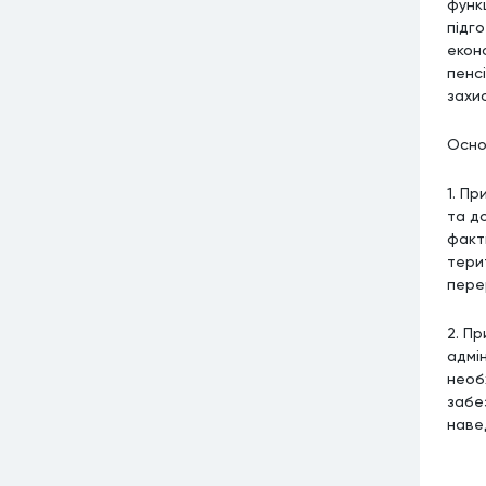
функ
підг
екон
пенс
захи
Основ
1. Пр
та д
факт
тери
пере
2. Пр
адмі
необ
забе
наве