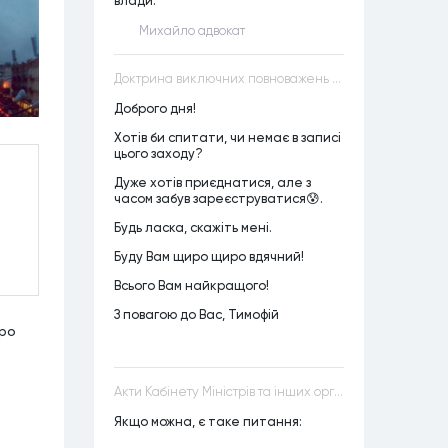
влади.
Михайло адвокат
Доктрина виключних повноважень VS Доктрина прихованих повноважень
Доброго дня!
Хотів би спитати, чи немає в записі
цього заходу?
Дуже хотів приєднатися, але з
часом забув зареєструватися😰.
Будь ласка, скажіть мені.
Буду Вам щиро щиро вдячний!
Всього Вам найкращого!
З повагою до Вас, Тимофій
Про
Акти Кабінету Міністрів та інших органів державної влади як джерела конституційного права
Якщо можна, є таке питання: