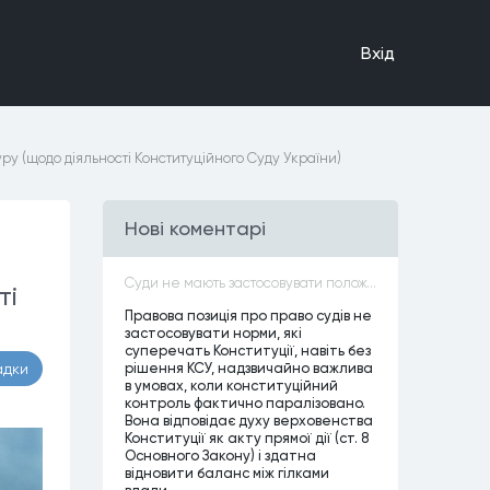
Вхiд
у (щодо діяльності Конституційного Суду України)
Нові коментарі
Суди не мають застосовувати положення законів, які не відповідають Конституції, незалежно від того, чи визнавалися вони Конституційним Судом України неконституційними, тобто закони, що суперечать Конституції України не можуть застосовуватися навіть у випадках, коли вони є чинними
ті
Правова позиція про право судів не
застосовувати норми, які
суперечать Конституції, навіть без
рішення КСУ, надзвичайно важлива
адки
в умовах, коли конституційний
контроль фактично паралізовано.
Вона відповідає духу верховенства
Конституції як акту прямої дії (ст. 8
Основного Закону) і здатна
відновити баланс між гілками