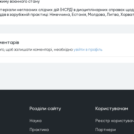
жиму воєнного стану
теріали негласних слідчих дій (НСРД) в дисциплінарних справах щод
ддів в зарубіжній практиці: Німеччина, Естонія, Молдова, Литва, Хорват
ментарiв
ого, щоб залишати коментарi, необхiдно
увiйти в профiль
Роздiли сайту
Користувачам
Наука
Реєстр користувач
Практика
Партнери