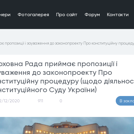
нери
Фотогалерея
Про сайт
Форум
Контакти
 пропозиції і зауваження до законопроекту Про конституційну процедур
рховна Рада приймає пропозиції і
уваження до законопроекту Про
нституційну процедуру (щодо діяльнос
нституційного Суду України)
2/12/2020
911
0
В закл