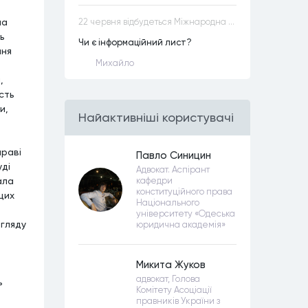
ма
22 червня відбудеться Міжнародна науково-практична конференція “Конституційна демократія в умовах загроз територіальній цілісності та національній безпеці”
ь
Чи є інформаційний лист?
ння
Михайло
,
сть
и,
Найактивнiшi користувачi
праві
Павло Синицин
уді
Адвокат. Аспірант
ала
кафедри
конституційного права
цих
Національного
університету «Одеська
згляду
юридична академія»
Микита Жуков
адвокат, Голова
ь
Комітету Асоціації
правників України з