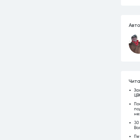
Авто
Чита
За
ЦВ
По
по
не
30
Во
Пе