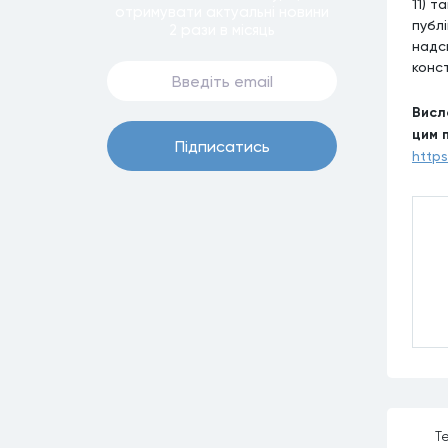
11) т
отримувати актуальнi новини
публі
2 рази
в мiсяць
надс
конс
Висл
цим 
Пiдписатись
http
Те