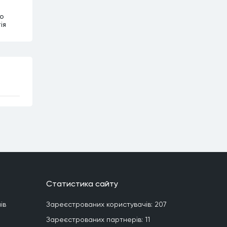
о
ія
Статистика сайту
iв
Зареєстрованих користувачiв:
207
Зареєстрованих партнерiв:
11