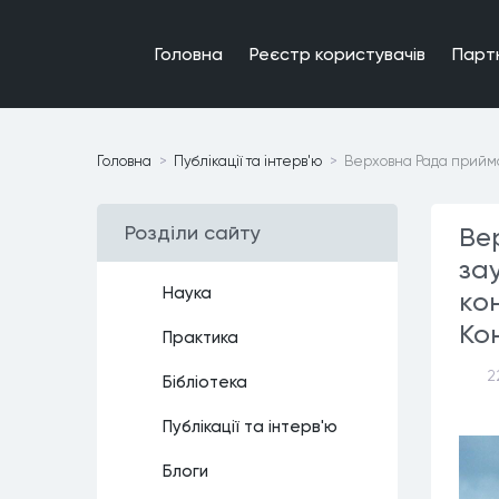
Головна
Реєстр користувачiв
Парт
Головна
Публiкацiї та iнтерв'ю
Верховна Рада приймає
Роздiли сайту
Ве
за
Наука
ко
Ко
Практика
2
Бiблiотека
Публiкацiї та iнтерв'ю
Блоги