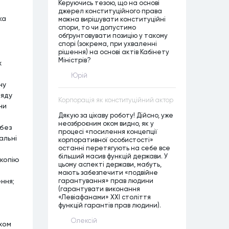
Керуючись тезою, що на основі
джерел конституційного права
ка
можна вирішувати конституційні
спори, то чи допустимо
обґрунтовувати позицію у такому
спорі (зокрема, при ухваленні
рішення) на основі актів Кабінету
Міністрів?
х
Юрій
ну
ляду
Корпорація як конституційний актор
ни
Дякую за цікаву роботу! Дійсно, уже
неозброєним оком видно, як у
 без
процесі «посилення концепції
альні
корпоративної особистості»
останні перетягують на себе все
більший масив функцій держави. У
 копію
цьому аспекті держави, мабуть,
мають забезпечити «подвійне
ння;
гарантування» прав людини
(гарантувати виконання
«Левіафанами» ХХІ століття
функцій гарантів прав людини).
Олексій
хом