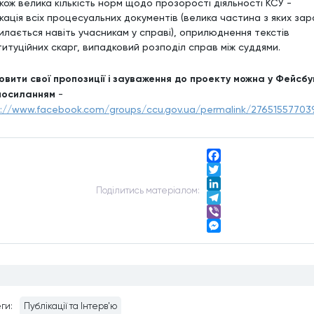
акож велика кількість норм щодо прозорості діяльності КСУ -
кація всіх процесуальних документів (велика частина з яких зар
илається навіть учасникам у справі), оприлюднення текстів
титуційних скарг, випадковий розподіл справ між суддями.
овити свої пропозиції і зауваження до проекту можна у Фейсбу
посиланням
-
s://www.facebook.com/groups/ccu.gov.ua/permalink/2765155770
Facebook
Twitter
Подiлитись матерiалом:
LinkedIn
Telegram
Viber
Messenger
ги:
Публікації та Інтерв'ю