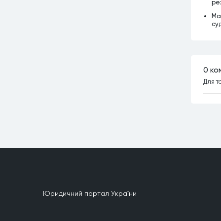
ре
Ма
су
0 ко
Для т
Юридичний портал України