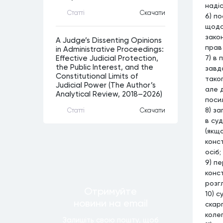
наді
Статтi
Скачати
6) п
щодо
зако
A Judge’s Dissenting Opinions
прав
in Administrative Proceedings:
7) в
Effective Judicial Protection,
the Public Interest, and the
завд
Constitutional Limits of
таког
Judicial Power (The Author’s
але 
Analytical Review, 2018–2026)
поси
8) з
Статтi
Скачати
в суд
(якщо
конст
осіб;
9) п
конст
розг
Отримуйте
10) 
новини
на email
скар
колег
Залишiть свою пошту, щоб