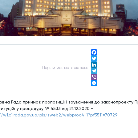
Facebook
Twitter
Подiлитись матерiалом:
LinkedIn
Telegram
Viber
Messenger
овна Рада приймає пропозиції і зауваження до законопроекту 
итуційну процедуру № 4533 від 21.12.2020 -
://w1.c1.rada.gov.ua/pls/zweb2/webproc4_1?pf3511=70729