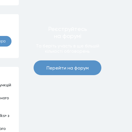
Реєструйтесь
на форумi
ора
Та беріть участь в ще бiльшiй
кiлькостi обговорень
Перейти на форум
ункцій
йного
ks» з
ого