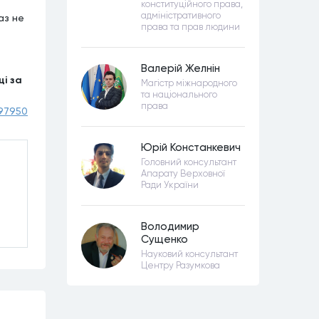
конституційного права,
адміністративного
аз не
права та прав людини
Валерій Желнін
ці за
Магістр міжнародного
та національного
права
397950
Юрій Констанкевич
Головний консультант
Апарату Верховної
Ради України
Володимир
Сущенко
Науковий консультант
Центру Разумкова