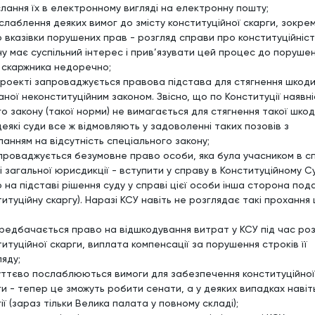
слання їх в електронному вигляді на електронну пошту;
ослаблення деяких вимог до змісту конституційної скарги, зокре
 вказівки порушених прав - розгляд справи про конституційніст
ну має суспільний інтерес і прив’язувати цей процес до поруше
 скаржника недоречно;
 проекті запроваджується правова підстава для стягнення шкоди
аної неконституційним законом. Звісно, що по Конституції наявні
о закону (такої норми) не вимагається для стягнення такої шкод
деякі суди все ж відмовляють у задоволенні таких позовів з
ланням на відсутність спеціального закону;
апроваджується безумовне право особи, яка була учасником в с
і загальної юрисдикції - вступити у справу в Конституційному С
 на підставі рішення суду у справі цієї особи інша сторона под
итуційну скаргу). Наразі КСУ навіть не розглядає такі прохання 
ередбачається право на відшкодування витрат у КСУ під час ро
итуційної скарги, виплата компенсації за порушення строків її
ляду;
суттєво послаблюються вимоги для забезпечення конституційної
ги - тепер це зможуть робити сенати, а у деяких випадках навіт
ії (зараз тільки Велика палата у повному складі);