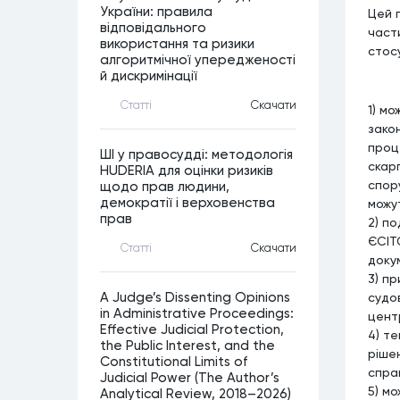
України: правила
Цей 
відповідального
части
використання та ризики
стос
алгоритмічної упередженості
й дискримінації
Статтi
Скачати
1) мо
закон
проц
ШІ у правосудді: методологія
скар
HUDERIA для оцінки ризиків
спор
щодо прав людини,
демократії і верховенства
можут
прав
2) по
ЄСІТ
Статтi
Скачати
доку
3) п
судо
A Judge’s Dissenting Opinions
in Administrative Proceedings:
цент
Effective Judicial Protection,
4) т
the Public Interest, and the
рішен
Constitutional Limits of
справ
Judicial Power (The Author’s
5) м
Analytical Review, 2018–2026)