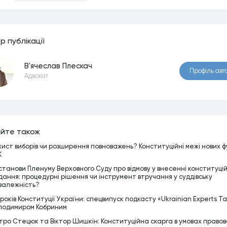
р публiкацiї
В'ячеслав Плескач
Профiль авт
Адвокат
йте також
хист виборів чи розширення повноважень? Конституційні межі нових ф
К
станови Пленуму Верховного Суду про відмову у внесенні конституці
дання: процедурні рішення чи інструмент втручання у суддівську
залежність?
 років Конституції України: спецвипуск подкасту «Ukrainian Experts Tal
лодимиром Кобриним
тро Стецюк та Віктор Шишкін: Конституційна скарга в умовах правов