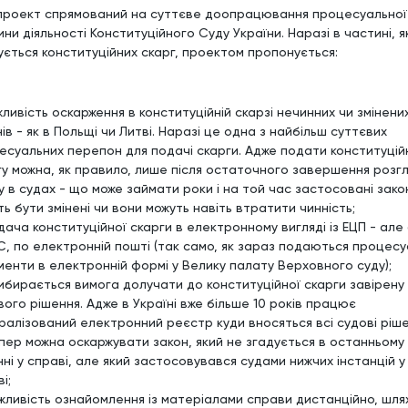
проект спрямований на суттєве доопрацювання процесуальної
ни діяльності Конституційного Суду України. Наразі в частині, я
ується конституційних скарг, проектом пропонується:
жливість оскарження в конституційній скарзі нечинних чи змінени
ів - як в Польщі чи Литві. Наразі це одна з найбільш суттєвих
есуальних перепон для подачі скарги. Адже подати конституцій
гу можна, як правило, лише після остаточного завершення розг
у в судах - що може займати роки і на той час застосовані зако
ь бути змінені чи вони можуть навіть втратити чинність;
дача конституційної скарги в електронному вигляді із ЕЦП - але
С, по електронній пошті (так само, як зараз подаються процесу
менти в електронній формі у Велику палату Верховного суду);
рибирається вимога долучати до конституційної скарги завірену
вого рішення. Адже в Україні вже більше 10 років працює
ралізований електронний реєстр куди вносяться всі судові ріше
епер можна оскаржувати закон, який не згадується в останньому
ні у справі, але який застосовувався судами нижчих інстанцій у
і;
ожливість ознайомлення із матеріалами справи дистанційно, шля