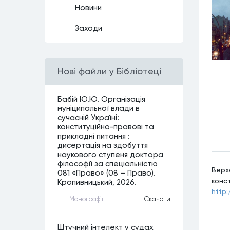
Новини
Заходи
Нові файли у Бібліотеці
Бабій Ю.Ю. Організація
муніципальної влади в
сучасній Україні:
конституційно-правові та
прикладні питання :
дисертація на здобуття
наукового ступеня доктора
філософії за спеціальністю
Верх
081 «Право» (08 – Право).
конст
Кропивницький, 2026.
http
Монографiї
Скачати
Штучний інтелект у судах