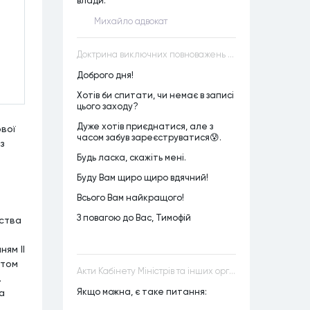
влади.
Михайло адвокат
Доктрина виключних повноважень VS Доктрина прихованих повноважень
Доброго дня!
Хотів би спитати, чи немає в записі
цього заходу?
Дуже хотів приєднатися, але з
вої
часом забув зареєструватися😰.
з
Будь ласка, скажіть мені.
Буду Вам щиро щиро вдячний!
Всього Вам найкращого!
З повагою до Вас, Тимофій
рства
ям ІІ
стом
Акти Кабінету Міністрів та інших органів державної влади як джерела конституційного права
.
Якщо можна, є таке питання:
а