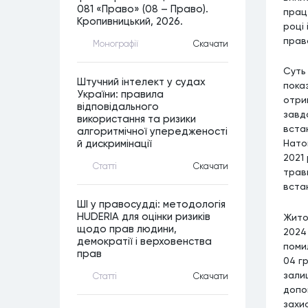
081 «Право» (08 – Право).
праце
Кропивницький, 2026.
році
прав
Монографiї
Скачати
Суть
Штучний інтелект у судах
пока
України: правила
отри
відповідального
завд
використання та ризики
встан
алгоритмічної упередженості
Нато
й дискримінації
2021 
Статтi
Скачати
трав
вста
ШІ у правосудді: методологія
HUDERIA для оцінки ризиків
Жито
щодо прав людини,
2024
демократії і верховенства
поми
прав
04 г
зали
Статтi
Скачати
допо
захи