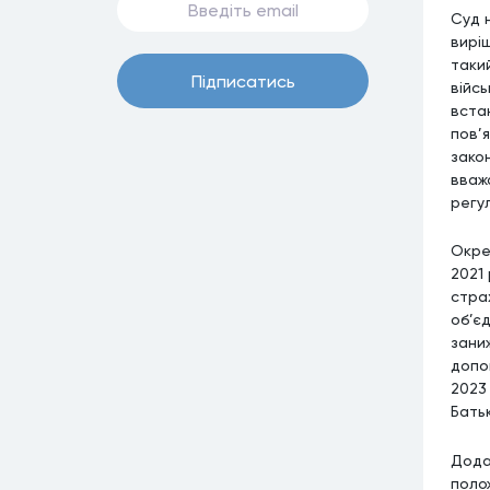
Суд 
вирі
такий
Пiдписатись
війсь
вста
пов’
зако
вваж
регу
Окре
2021
стра
об’є
зани
допо
2023 
Бать
Дода
полож