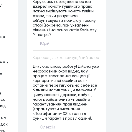
Керуючись тезою, що на основі
у
джерел конституційного права
можна вирішувати конституційні
спори, то чи допустимо
обґрунтовувати позицію у такому
спорі (зокрема, при ухваленні
рішення) на основі актів Кабінету
Міністрів?
 що
Юрій
Корпорація як конституційний актор
ще у
Дякую за цікаву роботу! Дійсно, уже
неозброєним оком видно, як у
го
процесі «посилення концепції
корпоративної особистості»
останні перетягують на себе все
більший масив функцій держави. У
я
цьому аспекті держави, мабуть,
тва
мають забезпечити «подвійне
гарантування» прав людини
від
(гарантувати виконання
«Левіафанами» ХХІ століття
 на
функцій гарантів прав людини).
ідок
Олексій
ин,