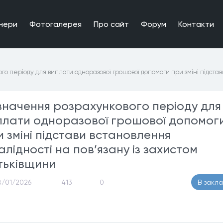
нери
Фотогалерея
Про сайт
Форум
Контакти
о періоду для виплати одноразової грошової допомоги при зміні підстави
значення розрахункового періоду для
плати одноразової грошової допомог
и зміні підстави встановлення
алідності на пов’язану із захистом
тьківщини
8/01/2026
413
0
В закл