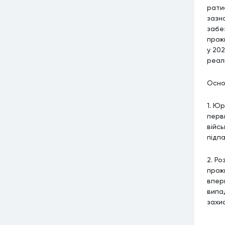
рати
зазн
забе
прож
у 20
реал
Основ
1. Ю
перв
війсь
підп
2. Р
прожи
впер
випа
захис