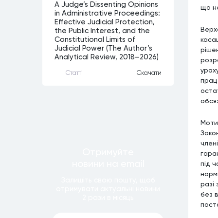
A Judge’s Dissenting Opinions
що н
in Administrative Proceedings:
Effective Judicial Protection,
Верх
the Public Interest, and the
каса
Constitutional Limits of
Judicial Power (The Author’s
рішен
Analytical Review, 2018–2026)
розр
урах
Статтi
Скачати
прац
оста
обся
Моти
Зако
член
Отримуйте
гара
новини
на email
під 
норм
Залишiть свою пошту, щоб
разі 
отримувати актуальнi новини
без 
2 рази
в мiсяць
поста