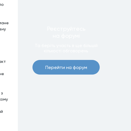
ло
мане
Реєструйтесь
вну
на форумi
Та беріть участь в ще бiльшiй
кiлькостi обговорень
акт
Перейти на форум
не
 з
кому
ий