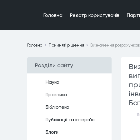
Головна
Реєстр користувачiв
Парт
Головна
Прийнятi рiшення
Визначення розрахунковог
Роздiли сайту
Ви
ви
Наука
пр
інв
Практика
Ба
Бiблiотека
1
Публiкацiї та iнтерв'ю
Блоги