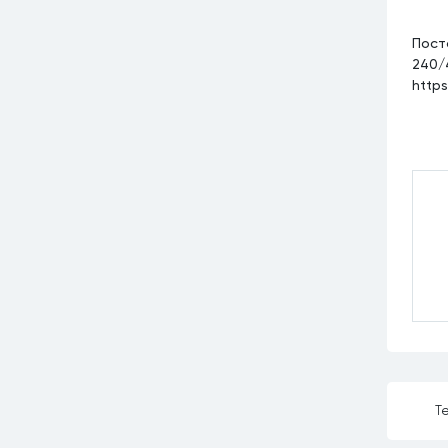
Пост
240/
https
Те