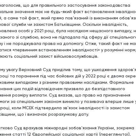
наголосив, що для правильного застосування законодавства
шальне значення має не будь-який факт встановлення інваліднос
, а саме той факт, який прямо пов’язаний із виконанням обов’яз
кової служби чи захистом Батьківщини. Оскільки інвалідність,
новлена особі у 2021 році, була наслідком нещасного випадку, 
язаного зі службою, вона не підпадала під сферу дії спеціальног
ну і не породжувала права на допомогу. Отже, такий факт не мо
атися «первинним встановленням інвалідності» у розумінні норм
люють соціальний захист військовослужбовців.
му увагу Верховний Суд приділив тому, що ушкодження здоров’я
 році та поранення під час бойових дій у 2022 році є двома окр
ховими випадками з різними правовими наслідками. Формальне
днання цих подій відповідачем призвело до безпідставного
ження розміру виплати. Суд вказав, що право на призначення
моги за спеціальним законом виникло у позивача вперше лише 
році, коли МСЕК підтвердила зв’язок інвалідності із захистом
ківщини, що і визначає розрахункову дату.
тково Суд врахував міжнародні зобов’язання України, зокрема
ення статті 12 Європейської соціальної хартії (переглянутої),