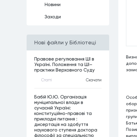
Новини
Заходи
Нові файли у Бібліотеці
Визн
Правове регулювання ШІ в
допом
Україні. Положення та ШІ–
захи
практики Верховного Суду
Статтi
Скачати
Бабій Ю.Ю. Організація
Особ
муніципальної влади в
обор
сучасній Україні:
приз
конституційно-правові та
групи
прикладні питання :
Батьк
дисертація на здобуття
Пози
наукового ступеня доктора
філософії за спеціальністю
випл