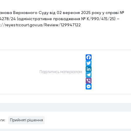
анова Верховного Суду від 02 вересня 2025 року у справі №
4278/24 (адміністративне провадження № К/990/415/25) —
://reyestr.court.gov.ua/Review/129947122
Facebook
Twitter
Подiлитись матерiалом:
LinkedIn
Telegram
Viber
Messenger
ги:
Прийняті рішення