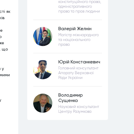
конституційного права,
адміністративного
ті як
права та прав людини
ків
Валерій Желнін
не
Магістр міжнародного
о
та національного
же
права
, що
Юрій Констанкевич
Головний консультант
 у
Апарату Верховної
емими
Ради України
Володимир
у
Сущенко
Науковий консультант
Центру Разумкова