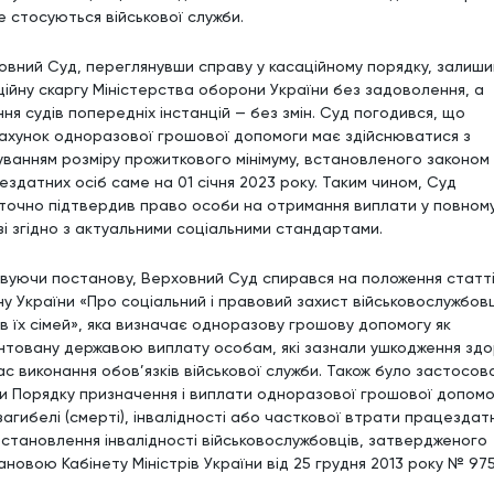
е стосуються військової служби.
овний Суд, переглянувши справу у касаційному порядку, залиши
ційну скаргу Міністерства оборони України без задоволення, а
ня судів попередніх інстанцій — без змін. Суд погодився, що
ахунок одноразової грошової допомоги має здійснюватися з
уванням розміру прожиткового мінімуму, встановленого законом
ездатних осіб саме на 01 січня 2023 року. Таким чином, Суд
точно підтвердив право особи на отримання виплати у повном
зі згідно з актуальними соціальними стандартами.
вуючи постанову, Верховний Суд спирався на положення статті
ну України «Про соціальний і правовий захист військовослужбовц
ів їх сімей», яка визначає одноразову грошову допомогу як
нтовану державою виплату особам, які зазнали ушкодження здо
час виконання обов’язків військової служби. Також було застосов
и Порядку призначення і виплати одноразової грошової допомо
загибелі (смерті), інвалідності або часткової втрати працездат
встановлення інвалідності військовослужбовців, затвердженого
новою Кабінету Міністрів України від 25 грудня 2013 року № 975