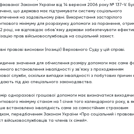
фікованої Законом України від 14 вересня 2006 року № 137-V. Бу
ачено, що держава має підтримувати систему соціального
зпечення на задовільному рівні. Використання застарілого
иткового мінімуму для розрахунку допомоги за поранення, отри
22 році, не відповідає обов’язку держави забезпечувати ефекти
ізацію прав військовослужбовців на соціальний захист.
ні правові висновки (позиції) Верховного Суду у цій справі.
ридичне значення для обчислення розміру допомоги має саме ф
инного встановлення інвалідності у зв’язку з проходженням
кової служби, оскільки випадки інвалідності з побутових причин 
адають під дію спеціального законодавства.
озмір одноразової грошової допомоги має визначатися виходячи
ткового мінімуму станом на 1 січня того календарного року, в я
ше встановлено інвалідність саме за самостійним страховим
дком, передбаченим Законом України «Про соціальний і правов
т військовослужбовців та членів їх сімей».