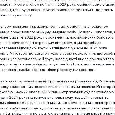
здатних осіб станом на 1 січня 2023 року, оскільки саме в цьом
 інвалідність була вперше встановлена за обставин, що дають
о на таку виплату.
 спору полягала у правомірності застосування відповідачем
зників прожиткового мінімуму минулих років. Позивач наполягав,
мане у жовтні 2022 року поранення під час виконання бойового
ання є самостійним страховим випадком, який призвів до
овлення відповідної групи інвалідності у березні 2023 року.
мість Міністерство аргументувало свою позицію тим, що особі 
році було встановлено ІІ групу інвалідності внаслідок побутової
ми, а тому, на думку відомства, саме 2021 рік є часом первинно
новлення інвалідності для цілей розрахунку допомоги.
мирський окружний адміністративний суд рішенням від 19 серпн
 року задовольнив позовні вимоги, визнавши позицію Міністерс
лковою. Сьомий апеляційний адміністративний суд постановою 
рудня 2024 року підтримав висновки суду першої інстанції та
шив рішення без змін, зазначивши, що момент виникнення права
могу пов’язаний саме з датою встановлення інвалідності внасл
сту Батьківщини, а не з датою встановлення інвалідності з прич