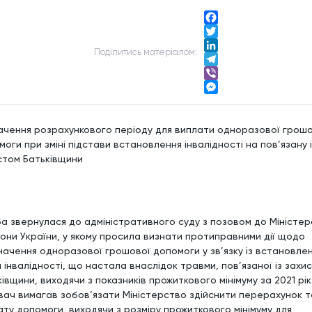
Facebook
Twitter
Подiлитись матерiалом:
LinkedIn
Telegram
Viber
Messenger
ачення розрахункового періоду для виплати одноразової грошо
оги при зміні підстави встановлення інвалідності на пов’язану і
стом Батьківщини
а звернулася до адміністративного суду з позовом до Міністе
они України, у якому просила визнати протиправними дії щодо
начення одноразової грошової допомоги у зв’язку із встановленн
 інвалідності, що настала внаслідок травми, пов’язаної із захи
івщини, виходячи з показників прожиткового мінімуму за 2021 рік
вач вимагав зобов’язати Міністерство здійснити перерахунок т
ату допомоги, виходячи з розміру прожиткового мінімуму для