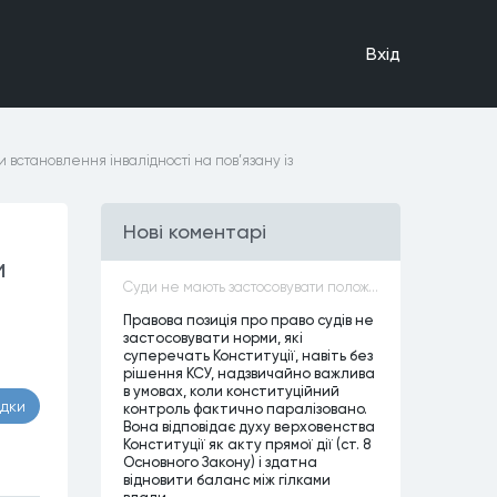
Вхiд
 встановлення інвалідності на пов’язану із
Нові коментарі
и
Суди не мають застосовувати положення законів, які не відповідають Конституції, незалежно від того, чи визнавалися вони Конституційним Судом України неконституційними, тобто закони, що суперечать Конституції України не можуть застосовуватися навіть у випадках, коли вони є чинними
Правова позиція про право судів не
застосовувати норми, які
суперечать Конституції, навіть без
рішення КСУ, надзвичайно важлива
в умовах, коли конституційний
адки
контроль фактично паралізовано.
Вона відповідає духу верховенства
Конституції як акту прямої дії (ст. 8
Основного Закону) і здатна
відновити баланс між гілками