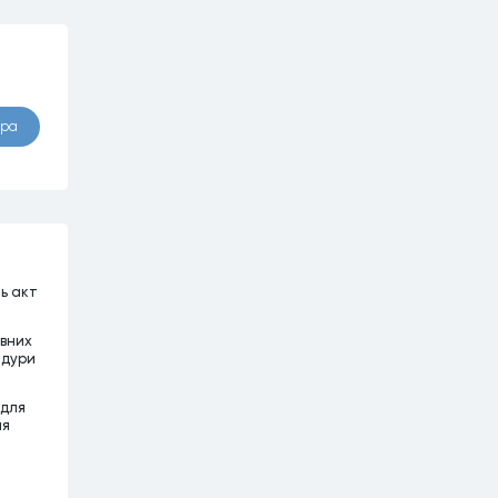
ора
ть акт
ивних
едури
 для
ня