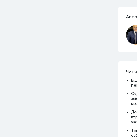
Авто
Чита
Ві
пе
Су
зд
кв
До
вт
ук
Тр
су