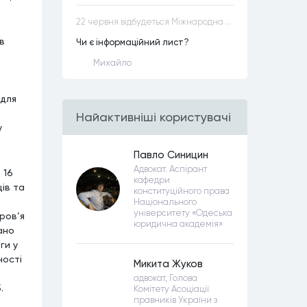
22 червня відбудеться Міжнародна науково-практична конференція “Конституційна демократія в умовах загроз територіальній цілісності та національній безпеці”
в
Чи є інформаційний лист?
Михайло
 для
Найактивнiшi користувачi
у
Павло Синицин
Адвокат. Аспірант
 16
кафедри
ів та
конституційного права
Національного
університету «Одеська
ров’я
юридична академія»
ано
ги у
ності
Микита Жуков
адвокат, Голова
.
Комітету Асоціації
правників України з