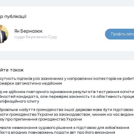
р публiкацiї
Ян Берназюк
Профiль авт
суддя Верховного Суду
йте також
дсутність підписів усіх зазначених у направленні інспекторів не роби
ревірки автоматично недійсним
д не здійснює повторного оцінювання результатів тестування когніт
ібностей кандидата, але перевіряє законність та об’єктивність проц
аліфікаційного іспиту
бровільне набуття громадянства іншої держави може бути підставою
рати громадянства України за законодавством, чинним на час видан
азу про припинення громадянства України
ивале невиконання судового рішення є підставою для зобов’язання
б’єкта владних повноважень подати звіт про його виконання