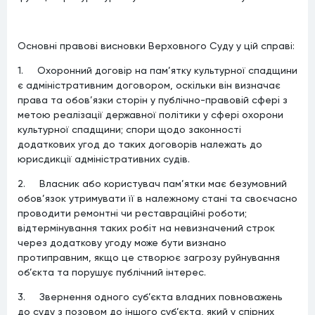
Основні правові висновки Верховного Суду у цій справі:
1. Охоронний договір на пам’ятку культурної спадщини
є адміністративним договором, оскільки він визначає
права та обов’язки сторін у публічно-правовій сфері з
метою реалізації державної політики у сфері охорони
культурної спадщини; спори щодо законності
додаткових угод до таких договорів належать до
юрисдикції адміністративних судів.
2. Власник або користувач пам’ятки має безумовний
обов’язок утримувати її в належному стані та своєчасно
проводити ремонтні чи реставраційні роботи;
відтермінування таких робіт на невизначений строк
через додаткову угоду може бути визнано
протиправним, якщо це створює загрозу руйнування
об’єкта та порушує публічний інтерес.
3. Звернення одного суб’єкта владних повноважень
до суду з позовом до іншого суб’єкта, який у спірних