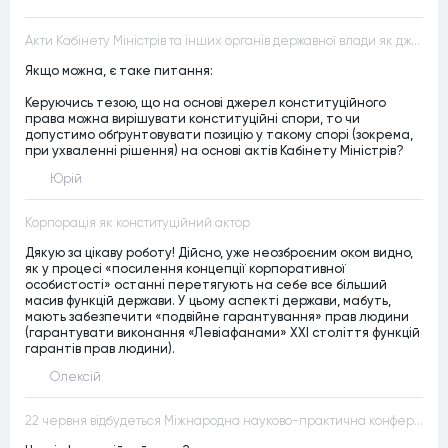
Акти Кабінету Міністрів та інших органів державної влади як джерела конституційного права
Якщо можна, є таке питання:
Керуючись тезою, що на основі джерел конституційного
права можна вирішувати конституційні спори, то чи
допустимо обґрунтовувати позицію у такому спорі (зокрема,
при ухваленні рішення) на основі актів Кабінету Міністрів?
Юрій
Корпорація як конституційний актор
Дякую за цікаву роботу! Дійсно, уже неозброєним оком видно,
як у процесі «посилення концепції корпоративної
особистості» останні перетягують на себе все більший
масив функцій держави. У цьому аспекті держави, мабуть,
мають забезпечити «подвійне гарантування» прав людини
(гарантувати виконання «Левіафанами» ХХІ століття функцій
гарантів прав людини).
Олексій
22 червня відбудеться Міжнародна науково-практична конференція “Конституційна демократія в умовах загроз територіальній цілісності та національній безпеці”