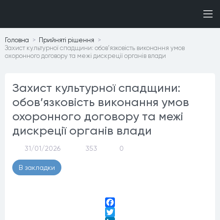
Головна
Прийнятi рiшення
Захист культурної спадщини: обов’язковість виконання умов
охоронного договору та межі дискреції органів влади
Захист культурної спадщини:
обов’язковість виконання умов
охоронного договору та межі
дискреції органів влади
31/01/2026
353
0
В закладки
Facebook