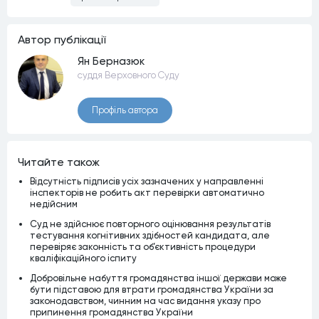
Автор публiкацiї
Ян Берназюк
суддя Верховного Суду
Профiль автора
Читайте також
Відсутність підписів усіх зазначених у направленні
інспекторів не робить акт перевірки автоматично
недійсним
Суд не здійснює повторного оцінювання результатів
тестування когнітивних здібностей кандидата, але
перевіряє законність та об’єктивність процедури
кваліфікаційного іспиту
Добровільне набуття громадянства іншої держави може
бути підставою для втрати громадянства України за
законодавством, чинним на час видання указу про
припинення громадянства України