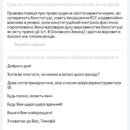
Суди не мають застосовувати положення законів, які не відповідають Конституції, незалежно від того, чи визнавалися вони Конституційним Судом України неконституційними, тобто закони, що суперечать Конституції України не можуть застосовуватися навіть у випадках, коли вони є чинними
Правова позиція про право судів не застосовувати норми, які
суперечать Конституції, навіть без рішення КСУ, надзвичайно
важлива в умовах, коли конституційний контроль фактично
паралізовано. Вона відповідає духу верховенства Конституції
як акту прямої дії (ст. 8 Основного Закону) і здатна відновити
баланс між гілками влади.
Михайло адвокат
Доктрина виключних повноважень VS Доктрина прихованих повноважень
Доброго дня!
Хотів би спитати, чи немає в записі цього заходу?
Дуже хотів приєднатися, але з часом забув зареєструватися
😰.
Будь ласка, скажіть мені.
Буду Вам щиро щиро вдячний!
Всього Вам найкращого!
З повагою до Вас, Тимофій