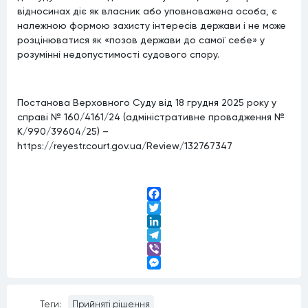
відносинах діє як власник або уповноважена особа, є
належною формою захисту інтересів держави і не може
розцінюватися як «позов держави до самої себе» у
розумінні недопустимості судового спору.
Постанова Верховного Суду від 18 грудня 2025 року у
справі № 160/4161/24 (адміністративне провадження №
К/990/39604/25) –
https://reyestr.court.gov.ua/Review/132767347
Facebook
Twitter
LinkedIn
Telegram
Viber
Messenger
Теги:
Прийняті рішення