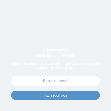
Отримуйте
новини
на email
Залишiть свою пошту, щоб отримувати актуальнi
новини
2 рази
в мiсяць
Пiдписатись