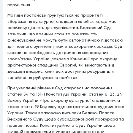
порушення.
Мотиви постанови ґрунтуються на пріоритеті
збереження культурної спадщини як об’єкта, що має
особливу цінність для суспільства. Верховний Суд
зазначив, що воєнний стан та обмеженість
фінансування не можуть бути автоматичною підставою
для повного зупинення пам’яткоохоронних заходів. Суд
вказав на необхідність дотримання міжнародних
зобов’язань України (зокрема Конвенції про охорону
архітектурної спадщини Європи), які вимагають від
держави використання всіх доступних ресурсів для
запобігання руйнуванню пам’яток.
При ухваленні рішення Суд спирався на положення
статей 54 та 131-1 Конституції України, статей 6, 23, 24
Закону України «Про охорону культурної спадщини», а
також статті 19 Кодексу адміністративного судочинства
України. Також враховано висновки Великої Палати
Верховного Суду щодо субсидіарної ролі прокурора та
правові позиції Конституційного Суду України щодо
функцій прокуратури в умовах воєнного стану.