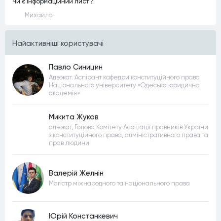
Чи є інформаційний лист?
Михайло
Найактивнiшi користувачi
Павло Синицин
Адвокат. Аспірант кафедри конституційного права
Національного університету «Одеська юридична
академія»
Микита Жуков
адвокат, Голова Комітету Асоціації правників України
з конституційного права, адміністративного права та
прав людини
Валерій Желнін
Магістр міжнародного та національного права
Юрій Констанкевич