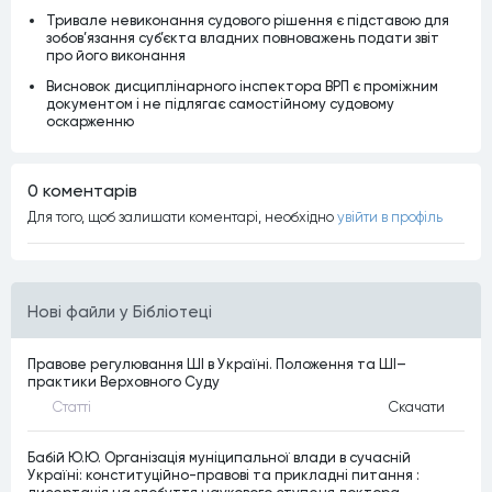
Тривале невиконання судового рішення є підставою для
зобов’язання суб’єкта владних повноважень подати звіт
про його виконання
Висновок дисциплінарного інспектора ВРП є проміжним
документом і не підлягає самостійному судовому
оскарженню
0 коментарiв
Для того, щоб залишати коментарi, необхiдно
увiйти в профiль
Нові файли у Бібліотеці
Правове регулювання ШІ в Україні. Положення та ШІ–
практики Верховного Суду
Статтi
Скачати
Бабій Ю.Ю. Організація муніципальної влади в сучасній
Україні: конституційно-правові та прикладні питання :