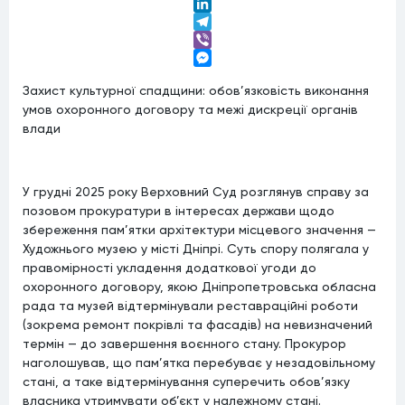
Twitter
LinkedIn
Telegram
Viber
Messenger
Захист культурної спадщини: обов’язковість виконання
умов охоронного договору та межі дискреції органів
влади
У грудні 2025 року Верховний Суд розглянув справу за
позовом прокуратури в інтересах держави щодо
збереження пам’ятки архітектури місцевого значення —
Художнього музею у місті Дніпрі. Суть спору полягала у
правомірності укладення додаткової угоди до
охоронного договору, якою Дніпропетровська обласна
рада та музей відтермінували реставраційні роботи
(зокрема ремонт покрівлі та фасадів) на невизначений
термін — до завершення воєнного стану. Прокурор
наголошував, що пам’ятка перебуває у незадовільному
стані, а таке відтермінування суперечить обов’язку
власника утримувати об’єкт у належному стані.