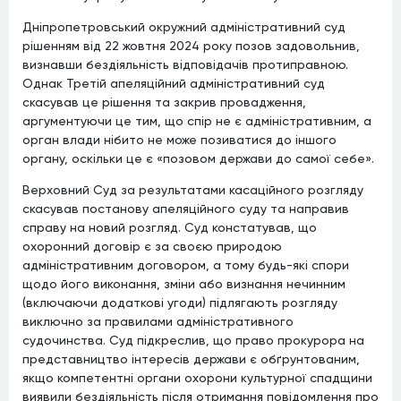
Дніпропетровський окружний адміністративний суд
рішенням від 22 жовтня 2024 року позов задовольнив,
визнавши бездіяльність відповідачів протиправною.
Однак Третій апеляційний адміністративний суд
скасував це рішення та закрив провадження,
аргументуючи це тим, що спір не є адміністративним, а
орган влади нібито не може позиватися до іншого
органу, оскільки це є «позовом держави до самої себе».
Верховний Суд за результатами касаційного розгляду
скасував постанову апеляційного суду та направив
справу на новий розгляд. Суд констатував, що
охоронний договір є за своєю природою
адміністративним договором, а тому будь-які спори
щодо його виконання, зміни або визнання нечинним
(включаючи додаткові угоди) підлягають розгляду
виключно за правилами адміністративного
судочинства. Суд підкреслив, що право прокурора на
представництво інтересів держави є обґрунтованим,
якщо компетентні органи охорони культурної спадщини
виявили бездіяльність після отримання повідомлення про