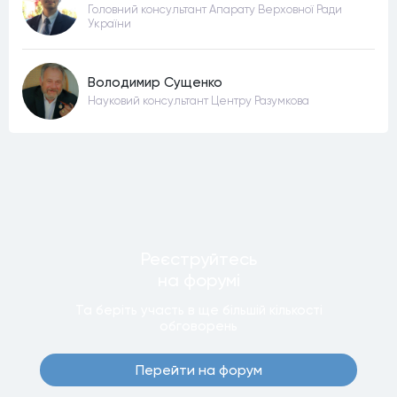
Головний консультант Апарату Верховної Ради
України
Володимир Сущенко
Науковий консультант Центру Разумкова
Реєструйтесь
на форумi
Та беріть участь в ще бiльшiй кiлькостi
обговорень
Перейти на форум