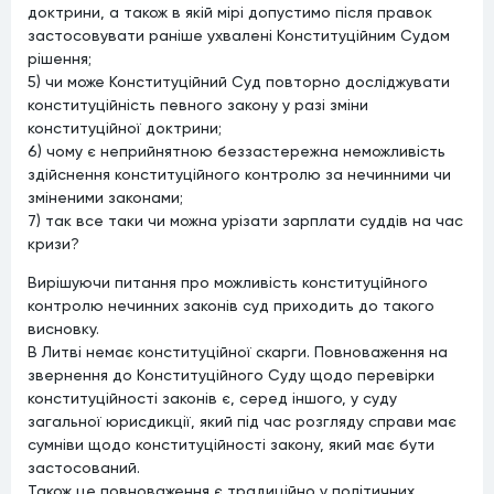
доктрини, а також в якій мірі допустимо після правок
застосовувати раніше ухвалені Конституційним Судом
рішення;
5) чи може Конституційний Суд повторно досліджувати
конституційність певного закону у разі зміни
конституційної доктрини;
6) чому є неприйнятною беззастережна неможливість
здійснення конституційного контролю за нечинними чи
зміненими законами;
7) так все таки чи можна урізати зарплати суддів на час
кризи?
Вирішуючи питання про можливість конституційного
контролю нечинних законів суд приходить до такого
висновку.
В Литві немає конституційної скарги. Повноваження на
звернення до Конституційного Суду щодо перевірки
конституційності законів є, серед іншого, у суду
загальної юрисдикції, який під час розгляду справи має
сумніви щодо конституційності закону, який має бути
застосований.
Також це повноваження є традиційно у політичних