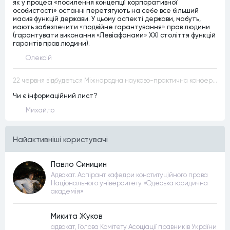
як у процесі «посилення концепції корпоративної
особистості» останні перетягують на себе все більший
масив функцій держави. У цьому аспекті держави, мабуть,
мають забезпечити «подвійне гарантування» прав людини
(гарантувати виконання «Левіафанами» ХХІ століття функцій
гарантів прав людини).
Олексій
22 червня відбудеться Міжнародна науково-практична конференція “Конституційна демократія в умовах загроз територіальній цілісності та національній безпеці”
Чи є інформаційний лист?
Михайло
Найактивнiшi користувачi
Павло Синицин
Адвокат. Аспірант кафедри конституційного права
Національного університету «Одеська юридична
академія»
Микита Жуков
адвокат, Голова Комітету Асоціації правників України