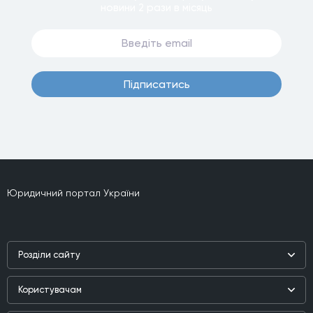
новини
2 рази
в мiсяць
Пiдписатись
Юридичний портал України
Роздiли сайту
Наука
Користувачам
Практика
Реєстр користувачiв