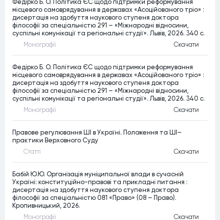
Федірко Б. О. Політика ЄС щодо підтримки реформування
місцевого самоврядування в державах «Асоційованого тріо» :
дисертація на здобуття наукового ступеня доктора
філософії за спеціальністю 291 – «Міжнародні відносини,
суспільні комунікації та регіональні студії». Львів, 2026. 340 c.
Монографiї
Скачати
Федірко Б. О. Політика ЄС щодо підтримки реформування
місцевого самоврядування в державах «Асоційованого тріо» :
дисертація на здобуття наукового ступеня доктора
філософії за спеціальністю 291 – «Міжнародні відносини,
суспільні комунікації та регіональні студії». Львів, 2026. 340 c.
Монографiї
Скачати
Правове регулювання ШІ в Україні. Положення та ШІ–
практики Верховного Суду
Статтi
Скачати
Бабій Ю.Ю. Організація муніципальної влади в сучасній
Україні: конституційно-правові та прикладні питання :
дисертація на здобуття наукового ступеня доктора
філософії за спеціальністю 081 «Право» (08 – Право).
Кропивницький, 2026.
Монографiї
Скачати