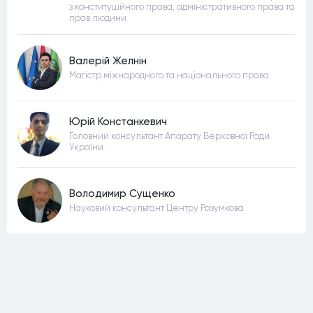
з конституційного права, адміністративного права та
прав людини
Валерій Желнін
Магістр міжнародного та національного права
Юрій Констанкевич
Головний консультант Апарату Верховної Ради
України
Володимир Сущенко
Науковий консультант Центру Разумкова