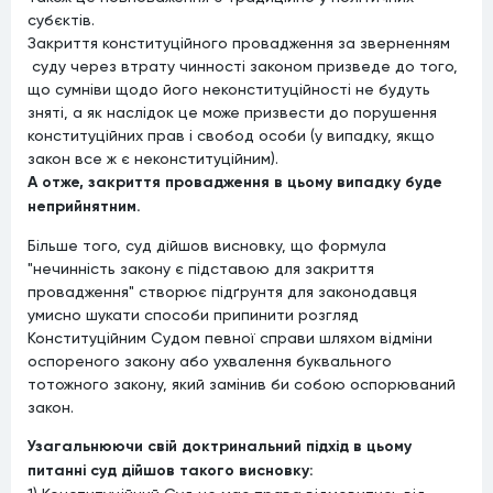
субєктів.
Закриття конституційного провадження за зверненням
суду через втрату чинності законом призведе до того,
що сумніви щодо його неконституційності не будуть
зняті, а як наслідок це може призвести до порушення
конституційних прав і свобод особи (у випадку, якщо
закон все ж є неконституційним).
А отже, закриття провадження в цьому випадку буде
неприйнятним.
Більше того, суд дійшов висновку, що формула
"нечинність закону є підставою для закриття
провадження" створює підґрунтя для законодавця
умисно шукати способи припинити розгляд
Конституційним Судом певної справи шляхом відміни
оспореного закону або ухвалення буквального
тотожного закону, який замінив би собою оспорюваний
закон.
Узагальнюючи свій доктринальний підхід в цьому
питанні суд дійшов такого висновку: