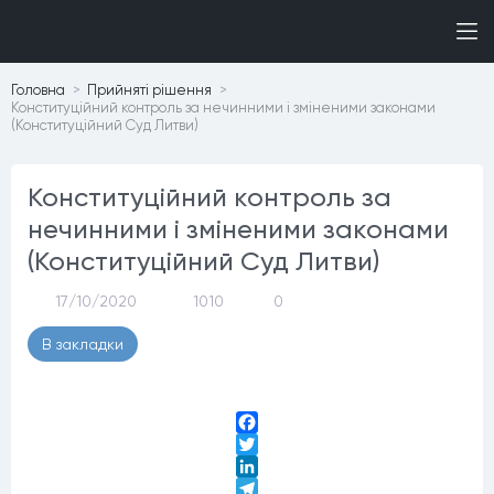
Головна
Прийнятi рiшення
Конституційний контроль за нечинними і зміненими законами
(Конституційний Суд Литви)
Конституційний контроль за
нечинними і зміненими законами
(Конституційний Суд Литви)
17/10/2020
1010
0
В закладки
Facebook
Twitter
LinkedIn