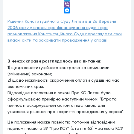
Telegram
Viber
Messenger
Рішення Конституційного Суду Литви від 26 березня
2006 року у справі про фінансування судів і про
повноваження Конституційного Суду переглядати свої
власні акти та закривати провадження у справі
В межах справи розглядалось два питання:
1) щодо конституційного контролю за нечинними
(зміненими) законами;
2) щодо можливості скорочення оплати суддів на час
економічних криз.
Відповідне положення в законі Про КС Литви було
сформульовано примірно наступним чином: "Втрата
чинності оскаржуваним актом є підставою для
ухвалення рішення про закриття провадження у справі".
Це положення майже повністю тотожне відповідним
нормам і нашого ЗУ "Про КСУ" (стаття 62) - за якою КСУ