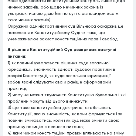
може здійснювати конституційний контроль лише щодо
чинних законів, або щодо нечинних законів із
ультраактивною дією (які по суті є різновидом все ж
таки чинних законів).
Окружний адміністративний суд Вільнюса оскаржив це
положення в Конституційному Суді як таке, що
унеможливлює захист конституційних прав і свобод.
В рішення Конституційний Суд розкриває наступні
питання:
1) як повинні ухвалювати рішення суди загальної
юрисдикції, значимість єдності судової практики в
розрізі Конституції, як суди загальної юрисдикції
зобов’язані слідувати своїй раніше сформованій
практиці;
2) чому не можна тлумачити Конституцію буквально і які
проблеми можуть від цього виникнути;
3) що таке конституційна доктрина, стабільність
Конституції, яка їх значимість, як вони формуються і як
повинні змінюватись, коли і як суд може змінити свою
правову позицію з певного питання;
4) яким чином конституційні правки впливають на зміну