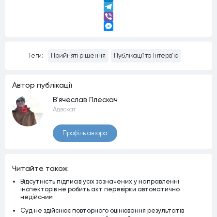
LinkedIn
Telegram
Viber
Messenger
Теги:
Прийняті рішення
Публікації та Інтерв'ю
Автор публiкацiї
В'ячеслав Плескач
Адвокат
Профiль автора
Читайте також
Відсутність підписів усіх зазначених у направленні
інспекторів не робить акт перевірки автоматично
недійсним
Суд не здійснює повторного оцінювання результатів