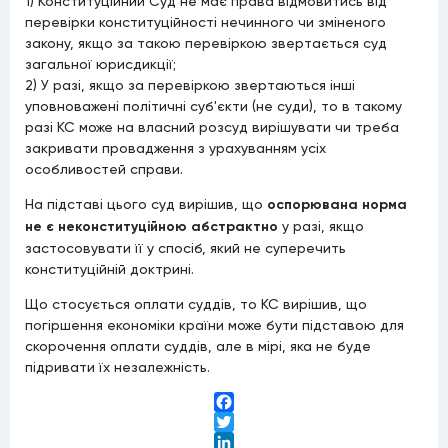
1) Конституційний Суд не має права відмовитись від
перевірки конституційності нечинного чи зміненого
закону, якщо за такою перевіркою звертається суд
загальної юрисдикції;
2) У разі, якщо за перевіркою звертаються інші
уповноважені політичні суб'єкти (не суди), то в такому
разі КС може на власний розсуд вирішувати чи треба
закривати провадження з урахуванням усіх
особливостей справи.
На підставі цього суд вирішив, що
оспорювана норма
не є неконституційною абстрактно
у разі, якщо
застосовувати її у спосіб, який не суперечить
конституційній доктрині.
Що стосується оплати суддів, то КС вирішив, що
погіршення економіки країни може бути підставою для
скорочення оплати суддів, але в мірі, яка не буде
підривати їх незалежність.
Facebook
Twitter