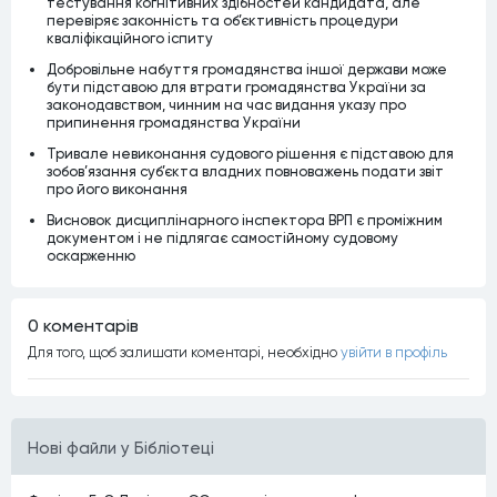
тестування когнітивних здібностей кандидата, але
перевіряє законність та об’єктивність процедури
кваліфікаційного іспиту
Добровільне набуття громадянства іншої держави може
бути підставою для втрати громадянства України за
законодавством, чинним на час видання указу про
припинення громадянства України
Тривале невиконання судового рішення є підставою для
зобов’язання суб’єкта владних повноважень подати звіт
про його виконання
Висновок дисциплінарного інспектора ВРП є проміжним
документом і не підлягає самостійному судовому
оскарженню
0 коментарiв
Для того, щоб залишати коментарi, необхiдно
увiйти в профiль
Нові файли у Бібліотеці