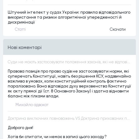
Штучний інтелект у судах України: правила відповідального
використання та ризики алгоритмічної упередженості й
дискримінації
Статтi
Скачати
Нові коментарі
Суди не мають застосовувати положення законів, які не відповідають Конституції, незалежно від того, чи визнавалися вони Конституційним Судом України неконституційними, тобто закони, що суперечать Конституції України не можуть застосовуватися навіть у випадках, коли вони є чинними
Правова позиція про право судів не застосовувати норми, які
суперечать Конституції, навіть без рішення КСУ, надзвичайно
важлива в умовах, коли конституційний контроль фактично
паралізовано. Вона відповідає духу верховенства Конституції
як акту прямої дії (ст. 8 Основного Закону) і здатна відновити
баланс між гілками влади.
Михайло адвокат
Доктрина виключних повноважень VS Доктрина прихованих повноважень
Доброго дня!
Хотів би спитати, чи немає в записі цього заходу?