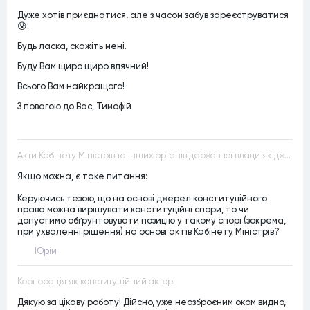
Дуже хотів приєднатися, але з часом забув зареєструватися
😰.
Будь ласка, скажіть мені.
Буду Вам щиро щиро вдячний!
Всього Вам найкращого!
З повагою до Вас, Тимофій
Акти Кабінету Міністрів та інших органів державної влади як джерела конституційного права
Якщо можна, є таке питання:
Керуючись тезою, що на основі джерел конституційного
права можна вирішувати конституційні спори, то чи
допустимо обґрунтовувати позицію у такому спорі (зокрема,
при ухваленні рішення) на основі актів Кабінету Міністрів?
Юрій
Корпорація як конституційний актор
Дякую за цікаву роботу! Дійсно, уже неозброєним оком видно,