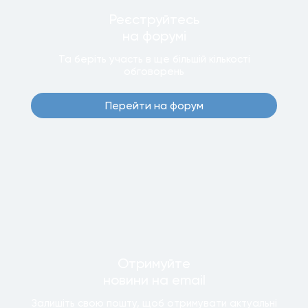
Реєструйтесь
на форумi
Та беріть участь в ще бiльшiй кiлькостi
обговорень
Перейти на форум
Отримуйте
новини
на email
Залишiть свою пошту, щоб отримувати актуальнi